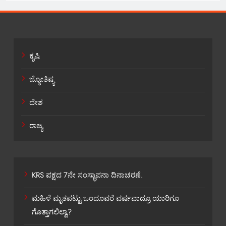
ಕೃಷಿ
ಜ್ಯೋತಿಷ್ಯ
ದೇಶ
ರಾಜ್ಯ
KRS ಪಕ್ಷದ 7ನೇ ಸಂಸ್ಥಾಪನಾ ದಿನಾಚರಣೆ.
ಮಹಿಳೆ ಮೃತಪಟ್ಟು ಒಂದೂವರೆ ವರ್ಷವಾದ್ರೂ ಯಾರಿಗೂ
ಗೊತ್ತಾಗಲಿಲ್ವಾ?