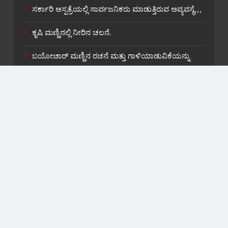
ಸರ್ಕಾರಿ ಆಸ್ಪತ್ರೆಯಲ್ಲಿ ಸಾರ್ವಜನಿಕರು ಮಾಡುತ್ತಿರುವ ಅವ್ಯವಸ್ಥೆ,,,
ಕೃಷಿ ಮಣ್ಣಿನಲ್ಲಿ ನೀರಿನ ಚಲನೆ.
ಬಯೋಚಾರ್ ಮಣ್ಣಿನ ರಚನೆ ಮತ್ತು ಗಾಳಿಯಾಡುವಿಕೆಯನ್ನು
ಸುಧಾರಿಸುವುದು.
About US
Contact Us
Privacy Policy
Terms and Condition