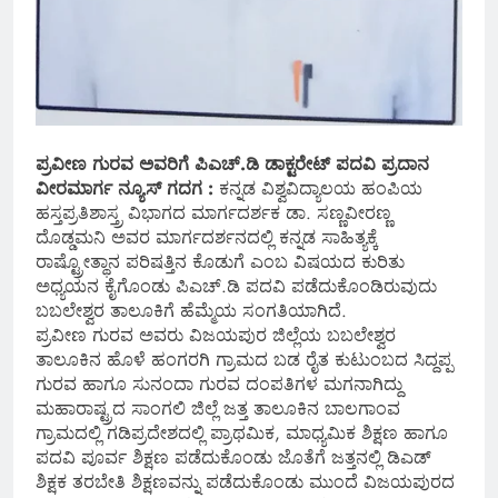
ಪ್ರವೀಣ ಗುರವ ಅವರಿಗೆ ಪಿಎಚ್.ಡಿ ಡಾಕ್ಟರೇಟ್ ಪದವಿ ಪ್ರದಾನ
ವೀರಮಾರ್ಗ ನ್ಯೂಸ್ ಗದಗ :
ಕನ್ನಡ ವಿಶ್ವವಿದ್ಯಾಲಯ ಹಂಪಿಯ
ಹಸ್ತಪ್ರತಿಶಾಸ್ತ್ರ ವಿಭಾಗದ ಮಾರ್ಗದರ್ಶಕ ಡಾ. ಸಣ್ಣವೀರಣ್ಣ
ದೊಡ್ಡಮನಿ ಅವರ ಮಾರ್ಗದರ್ಶನದಲ್ಲಿ ಕನ್ನಡ ಸಾಹಿತ್ಯಕ್ಕೆ
ರಾಷ್ಟ್ರೋತ್ಥಾನ ಪರಿಷತ್ತಿನ ಕೊಡುಗೆ ಎಂಬ ವಿಷಯದ ಕುರಿತು
ಅಧ್ಯಯನ ಕೈಗೊಂಡು ಪಿಎಚ್.ಡಿ ಪದವಿ ಪಡೆದುಕೊಂಡಿರುವುದು
ಬಬಲೇಶ್ವರ ತಾಲೂಕಿಗೆ ಹೆಮ್ಮೆಯ ಸಂಗತಿಯಾಗಿದೆ.
ಪ್ರವೀಣ ಗುರವ ಅವರು ವಿಜಯಪುರ ಜಿಲ್ಲೆಯ ಬಬಲೇಶ್ವರ
ತಾಲೂಕಿನ ಹೊಳೆ ಹಂಗರಗಿ ಗ್ರಾಮದ ಬಡ ರೈತ ಕುಟುಂಬದ ಸಿದ್ದಪ್ಪ
ಗುರವ ಹಾಗೂ ಸುನಂದಾ ಗುರವ ದಂಪತಿಗಳ ಮಗನಾಗಿದ್ದು
ಮಹಾರಾಷ್ಟ್ರದ ಸಾಂಗಲಿ ಜಿಲ್ಲೆ ಜತ್ತ ತಾಲೂಕಿನ ಬಾಲಗಾಂವ
ಗ್ರಾಮದಲ್ಲಿ ಗಡಿಪ್ರದೇಶದಲ್ಲಿ ಪ್ರಾಥಮಿಕ, ಮಾಧ್ಯಮಿಕ ಶಿಕ್ಷಣ ಹಾಗೂ
ಪದವಿ ಪೂರ್ವ ಶಿಕ್ಷಣ ಪಡೆದುಕೊಂಡು ಜೊತೆಗೆ ಜತ್ತನಲ್ಲಿ ಡಿಎಡ್
ಶಿಕ್ಷಕ ತರಬೇತಿ ಶಿಕ್ಷಣವನ್ನು ಪಡೆದುಕೊಂಡು ಮುಂದೆ ವಿಜಯಪುರದ