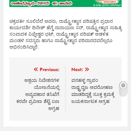
ಚಕ್ರವರ್ತಿ ಸೂಲಿಬೆಲೆ ಅವರು, ರಾಷ್ಟ್ರೋತ್ಥಾನ ಪರಿಷತ್ತಿನ ಪ್ರಧಾನ
ಕಾರ್ಯದರ್ಶಿ ದಿನೇಶ್ ಹೆಗ್ಡೆ ನಾರಾಯಣ ಸರ್, ರಾಷ್ಟ್ರೋತ್ಥಾನ ಸಾಹಿತ್ಯ
ಸಂಪಾದಕ ವಿಘ್ನೇಶ್ವರ ಭಟ್, ರಾಷ್ಟ್ರೋತ್ಥಾನ ಪರಿಷತ್ ಆಡಳಿತ
ಮಂಡಳಿ ಸದಸ್ಯರು ಹಾಗೂ ರಾಷ್ಟ್ರೋತ್ಥಾನ ಪರಿವಾರದವರೆಲ್ಲರೂ
ಅಭಿನಂದಿಸಿದ್ದಾರೆ.
Post
Previous:
Next:
navigation
ಆಶ್ರಯ ನಿವೇಶನಗಳ
ವನಹಳ್ಳಿ ಗ್ರಾಪಂ
ಯೋಜನೆಯಲ್ಲಿ
ರಾಷ್ಟ್ರದ್ವಜ ಅವರೋಹಣ
ಅವ್ಯವಹಾರ ತನಿಖೆಗೆ
ಮಾಡದಿದ್ದಕ್ಕೆ ಸೂಕ್ತ ಕ್ರಮಕ್ಕೆ
ಕರವೇ ಪ್ರವೀಣ ಶೆಟ್ಟಿ ಬಣ
ಜಯಕರ್ನಾಟಕ ಆಗ್ರಹ
ಆಗ್ರಹ