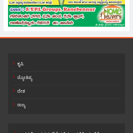
ಕೃಷಿ
ಜ್ಯೋತಿಷ್ಯ
ದೇಶ
ರಾಜ್ಯ