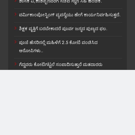
ಶಾಸಕ ವಿ,ಕಾಶಪ್ಪನವರಿಗೆ ಸಚಿವ ಸ್ಥಾನ ಸಿಹಿ ಹಂಚಿಕೆ.
ವರ್ಮಿಕಾಂಪೋಸ್ಟಿಂಗ್ ವ್ಯವಸ್ಥೆಯು ಹೇಗೆ ಕಾರ್ಯನಿರ್ವಹಿಸುತ್ತದೆ.
ಶಿಕ್ಷಕ ವೃತ್ತಿಗೆ ಬರಬೇಕಾದರೆ ಪೂರ್ವ ಜನ್ಮದ ಪುಣ್ಯದ ಫಲ.
ಪೂಜೆ ಹೆಸರಿನಲ್ಲಿ ಮಹಿಳೆಗೆ 2.5 ಕೋಟಿ ವಂಚಿಸಿದ
ಆರೋಪಿಗಳು..
ಗೆದ್ದವರು ಕೋಟಿಗಟ್ಟಲೆ ಸಂಪಾದಿಸುತ್ತಾರೆ ಮತದಾರರು
ಭಿಕ್ಷುಕರಲ್ಲಾ…
About US
Contact Us
Privacy Policy