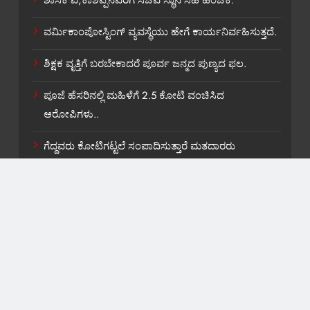
ಶಾಸಕ ವಿ,ಕಾಶಪ್ಪನವರಿಗೆ ಸಚಿವ ಸ್ಥಾನ ಸಿಹಿ ಹಂಚಿಕೆ.
ವರ್ಮಿಕಾಂಪೋಸ್ಟಿಂಗ್ ವ್ಯವಸ್ಥೆಯು ಹೇಗೆ ಕಾರ್ಯನಿರ್ವಹಿಸುತ್ತದೆ.
ಶಿಕ್ಷಕ ವೃತ್ತಿಗೆ ಬರಬೇಕಾದರೆ ಪೂರ್ವ ಜನ್ಮದ ಪುಣ್ಯದ ಫಲ.
ಪೂಜೆ ಹೆಸರಿನಲ್ಲಿ ಮಹಿಳೆಗೆ 2.5 ಕೋಟಿ ವಂಚಿಸಿದ
ಆರೋಪಿಗಳು..
ಗೆದ್ದವರು ಕೋಟಿಗಟ್ಟಲೆ ಸಂಪಾದಿಸುತ್ತಾರೆ ಮತದಾರರು
ಭಿಕ್ಷುಕರಲ್ಲಾ…
About US
Contact Us
Privacy Policy