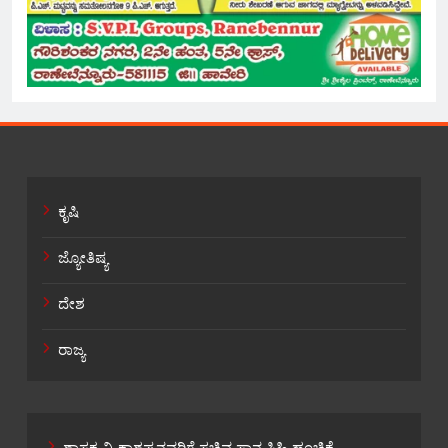
ಕೃಷಿ
ಜ್ಯೋತಿಷ್ಯ
ದೇಶ
ರಾಜ್ಯ