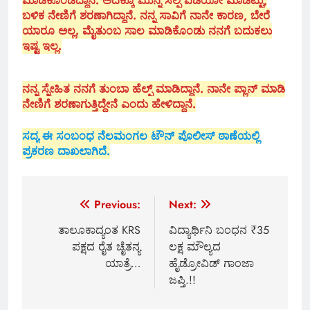
ಮಾಡಿಕೊಂಡಿದ್ದಾನೆ. ಅದಕ್ಕೂ ಮುನ್ನ ಸೆಲ್ಫಿ ವಿಡಿಯೋ ಮಾಡಿಟ್ಟು,
ಬಳಿಕ ನೇಣಿಗೆ ಶರಣಾಗಿದ್ದಾನೆ. ನನ್ನ ಸಾವಿಗೆ ನಾನೇ ಕಾರಣ, ಬೇರೆ
ಯಾರೂ ಅಲ್ಲ. ಮೈತುಂಬ ಸಾಲ ಮಾಡಿಕೊಂಡು ನನಗೆ ಬದುಕಲು
ಇಷ್ಟ ಇಲ್ಲ.
ನನ್ನ ಸ್ನೇಹಿತ ನನಗೆ ತುಂಬಾ ಹೆಲ್ಪ್ ಮಾಡಿದ್ದಾನೆ. ನಾನೇ ಪ್ಲಾನ್ ಮಾಡಿ
ನೇಣಿಗೆ ಶರಣಾಗುತ್ತಿದ್ದೇನೆ ಎಂದು ಹೇಳಿದ್ದಾನೆ.
ಸದ್ಯ ಈ ಸಂಬಂಧ ನೆಲಮಂಗಲ ಟೌನ್ ಪೊಲೀಸ್ ಠಾಣೆಯಲ್ಲಿ
ಪ್ರಕರಣ ದಾಖಲಾಗಿದೆ.
Post
Previous:
Next:
navigation
ತಾಲೂಕಾದ್ಯಂತ KRS
ವಿದ್ಯಾರ್ಥಿನಿ ಬಂಧನ ₹35
ಪಕ್ಷದ ರೈತ ಚೈತನ್ಯ
ಲಕ್ಷ ಮೌಲ್ಯದ
ಯಾತ್ರೆ…
ಹೈಡ್ರೋವಿಡ್ ಗಾಂಜಾ
ಜಪ್ತಿ.!!