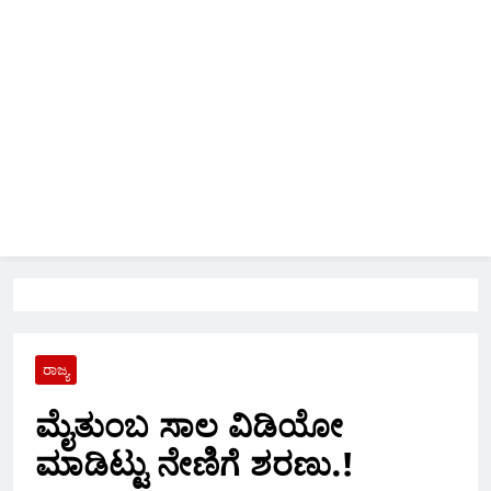
ರಾಜ್ಯ
ಮೈತುಂಬ ಸಾಲ ವಿಡಿಯೋ
ಮಾಡಿಟ್ಟು ನೇಣಿಗೆ ಶರಣು.!