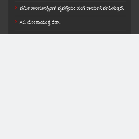
ವರ್ಮಿಕಾಂಪೋಸ್ಟಿಂಗ್ ವ್ಯವಸ್ಥೆಯು ಹೇಗೆ ಕಾರ್ಯನಿರ್ವಹಿಸುತ್ತದೆ.
AC ಲೋಕಾಯುಕ್ತ ರೆಡ್..
ಶಾಸಕ ವಿ,ಕಾಶಪ್ಪನವರಿಗೆ ಸಚಿವ ಸ್ಥಾನ ಸಿಹಿ ಹಂಚಿಕೆ.
About US
Contact Us
Privacy Policy
Terms and Condition