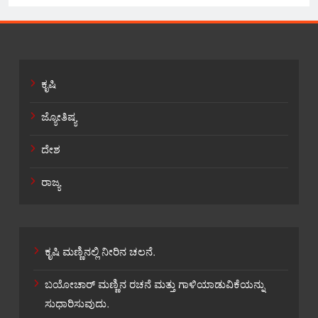
ಕೃಷಿ
ಜ್ಯೋತಿಷ್ಯ
ದೇಶ
ರಾಜ್ಯ
ಕೃಷಿ ಮಣ್ಣಿನಲ್ಲಿ ನೀರಿನ ಚಲನೆ.
ಬಯೋಚಾರ್ ಮಣ್ಣಿನ ರಚನೆ ಮತ್ತು ಗಾಳಿಯಾಡುವಿಕೆಯನ್ನು
ಸುಧಾರಿಸುವುದು.