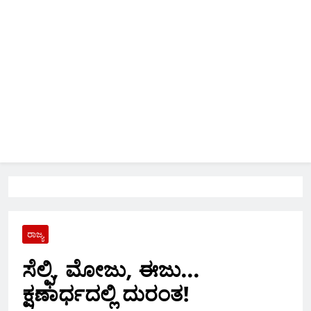
ರಾಜ್ಯ
ಸೆಲ್ಫಿ, ಮೋಜು, ಈಜು…
ಕ್ಷಣಾರ್ಧದಲ್ಲಿ ದುರಂತ!