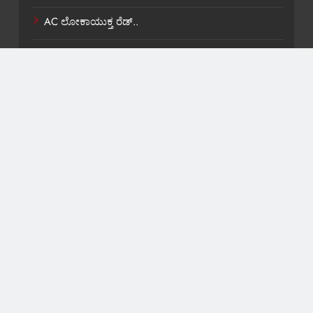
AC ಲೋಕಾಯುಕ್ತ ರೆಡ್..
ಶಾಸಕ ವಿ,ಕಾಶಪ್ಪನವರಿಗೆ ಸಚಿವ ಸ್ಥಾನ ಸಿಹಿ ಹಂಚಿಕೆ.
About US
Contact Us
Privacy Policy
Terms and Condition