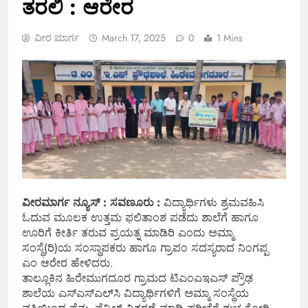
ತರಲಿ : ಆರೇರ
ವೀರ ಮಾರ್ಗ
March 17, 2025
0
1 Mins
ವೀರಮಾರ್ಗ ನ್ಯೂಸ್ :
ಸವಣೂರು :
ವಿದ್ಯಾರ್ಥಿಗಳು ಶ್ರಮವಹಿಸಿ
ಓದುವ ಮೂಲಕ ಉತ್ತಮ ಫಲಿತಾಂಶ ಪಡೆದು ಶಾಲೆಗೆ ಹಾಗೂ
ಊರಿಗೆ ಕೀರ್ತಿ ತರುವ ಪ್ರಯತ್ನ ಮಾಡಿರಿ ಎಂದು ಅಮ್ಮಾ
ಸಂಸ್ಥೆ(ರಿ)ಯ ಸಂಸ್ಥಾಪಕರು ಹಾಗೂ ಗ್ರಾಪಂ ಸದಸ್ಯರಾದ ನಿಂಗಪ್ಪ
ಎಂ ಆರೇರ ಹೇಳಿದರು.
ತಾಲ್ಲೂಕಿನ ಹಿರೇಮುಗದೂರ ಗ್ರಾಮದ ಟಿಎಂಎಇಎಸ್ ಪ್ರೌಢ
ಶಾಲೆಯ ಎಸ್‌ಎಸ್‌ಎಲ್‌ಸಿ ವಿದ್ಯಾರ್ಥಿಗಳಿಗೆ ಅಮ್ಮಾ ಸಂಸ್ಥೆಯ