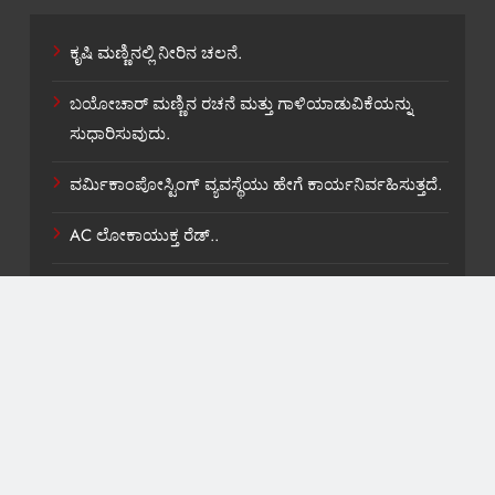
ಕೃಷಿ ಮಣ್ಣಿನಲ್ಲಿ ನೀರಿನ ಚಲನೆ.
ಬಯೋಚಾರ್ ಮಣ್ಣಿನ ರಚನೆ ಮತ್ತು ಗಾಳಿಯಾಡುವಿಕೆಯನ್ನು
ಸುಧಾರಿಸುವುದು.
ವರ್ಮಿಕಾಂಪೋಸ್ಟಿಂಗ್ ವ್ಯವಸ್ಥೆಯು ಹೇಗೆ ಕಾರ್ಯನಿರ್ವಹಿಸುತ್ತದೆ.
AC ಲೋಕಾಯುಕ್ತ ರೆಡ್..
ಶಾಸಕ ವಿ,ಕಾಶಪ್ಪನವರಿಗೆ ಸಚಿವ ಸ್ಥಾನ ಸಿಹಿ ಹಂಚಿಕೆ.
About US
Contact Us
Privacy Policy