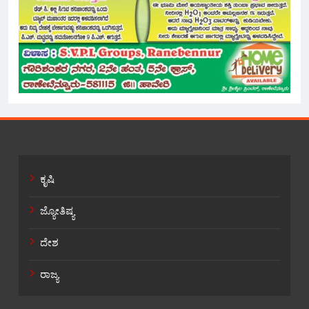
ಕೃಷಿ
ಜ್ಯೋತಿಷ್ಯ
ದೇಶ
ರಾಜ್ಯ