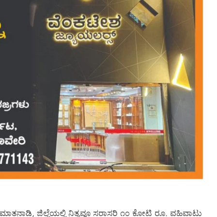
ನಾಡಿ, ಜಿಲ್ಲೆಯಲ್ಲಿ ನಿತ್ಯವೂ ಸರಾಸರಿ ೧೦ ಕೋಟಿ ರೂ. ವಹಿವಾಟು