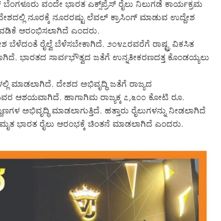
 ಬೆಂಗಳೂರು ವಂದೇ ಭಾರತ ಎಕ್ಸ್‌ಪ್ರೆಸ್ ರೈಲು ನಿಲುಗಡೆ ಕಾರ್ಯಕ್ರಮ
ಲ್ಲಿ ನೂರಕ್ಕೆ ನೂರರಷ್ಟು ಲೆವಲ್ ಕ್ರಾಸಿಂಗ್ ಮಾಡುವ ಉದ್ದೇಶ
ವಡಿಕೆ ಆರಂಭಿಸಲಾಗಿದೆ ಎಂದರು.
ಬೆಳೆದಂತೆ ರೈಲ್ವೆ ಬೆಳೆಸಬೇಕಾಗಿದೆ. ೨೦೪೭ರವರೆಗೆ ರಾಷ್ಟ್ರ ವಿಕಸಿತ
ಾಗಿದೆ. ಭಾರತದ ಸಾರ್ವಭೌತ್ವದ ಜತೆಗೆ ಉನ್ನತೀಕರಣದತ್ತ ಕೊಂಡಯ್ಯಲು
್ಲಿ ಮಾಡಲಾಗಿದೆ. ದೇಶದ ಅಭಿವೃದ್ಧಿ ಜತೆಗೆ ರಾಜ್ಯದ
ಯವರ ಆಶಯವಾಗಿದೆ. ಹಾಗಾಗಿಮ ರಾಜ್ಯಕ್ಕ ೭,೬೦೦ ಕೋಟಿ ರೂ.
ಾಣಗಳ ಅಭಿವೃದ್ಧಿ ಮಾಡಲಾಗುತ್ತಿದೆ. ಹತ್ತಾರು ರೈಲುಗಳನ್ನು ನೀಡಲಾಗಿದೆ
ಕೆ ಅಮೃತ ಭಾರತ ರೈಲು ಆರಂಭಕ್ಕೆ ಚಿಂತನೆ ಮಾಡಲಾಗಿದೆ ಎಂದರು.