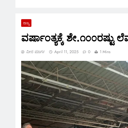
ರಾಜ್ಯ
ವರ್ಷಾಂತ್ಯಕ್ಕೆ ಶೇ.೧೦೦ರಷ್ಟು ಲೆ
ವೀರ ಮಾರ್ಗ
April 11, 2025
0
1 Mins