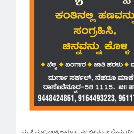
ಮಾಜಿ ಮುಖ್ಯಮಂತ್ರಿ ಹಾಗೂ ಸಂಸದ ಬಸವರಾಜ ಬೊಮ್ಮಾಯಿ ಮಾತ