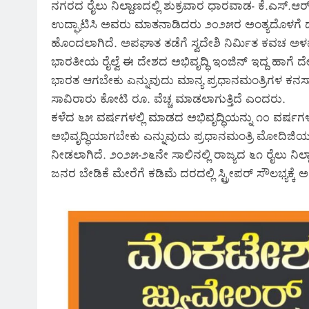
ನಗರದ ರೈಲು ನಿಲ್ದಾಣದಲ್ಲಿ ಶುಕ್ರವಾರ ಧಾರವಾಡ- ಕೆ.ಎಸ್.ಆರ್
ಉದ್ಘಾಟಿಸಿ ಅವರು ಮಾತನಾಡಿದರು ೨೦೨೫ರ ಅಂತ್ಯದೊಳಗೆ ದೇಶದ
ಹೊಂದಲಾಗಿದೆ. ಅಪಘಾತ ತಡೆಗೆ ಸ್ವದೇಶಿ ನಿರ್ಮಿತ ಕವಚ ಅಳ
ಭಾರತೀಯ ರೈಲ್ವೆ ಈ ದೇಶದ ಅಭಿವೃದ್ಧಿ ಇಂಜಿನ್ ಇದ್ದ ಹಾಗೆ ದೇಶ 
ಭಾರತ ಆಗಬೇಕು ಎನ್ನುವುದು ಮಾನ್ಯ ಪ್ರಧಾನಮಂತ್ರಿಗಳ ಕನಸ
ಸಾವಿರಾರು ಕೋಟಿ ರೂ. ವೆಚ್ಚ ಮಾಡಲಾಗುತ್ತಿದೆ ಎಂದರು.
ಕಳೆದ ೬೫ ವರ್ಷಗಳಲ್ಲಿ ಮಾಡದ ಅಭಿವೃದ್ಧಿಯನ್ನು ೧೦ ವರ್ಷಗಳಲ
ಅಭಿವೃದ್ಧಿಯಾಗಬೇಕು ಎನ್ನುವುದು ಪ್ರಧಾನಮಂತ್ರಿ ಮೋದಿಜಿ
ನೀಡಲಾಗಿದೆ. ೨೦೨೫-೨೬ನೇ ಸಾಲಿನಲ್ಲಿ ರಾಜ್ಯದ ೬೧ ರೈಲು ನಿಲ್ದ
ಜನರ ಬೇಡಿಕೆ ಮೇರೆಗೆ ಕಡಿಮೆ ದರದಲ್ಲಿ ಸ್ಟ್ರೀಪರ್ ಸೌಲಭ್ಯಕ್