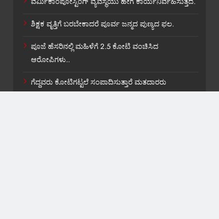
ವರ್ಮಿಕಾಂಪೋಸ್ಟಿಂಗ್ ವ್ಯವಸ್ಥೆಯು ಹೇಗೆ ಕಾರ್ಯನಿರ್ವಹಿಸುತ್ತದೆ.
ಶಿಕ್ಷಕ ವೃತ್ತಿಗೆ ಬರಬೇಕಾದರೆ ಪೂರ್ವ ಜನ್ಮದ ಪುಣ್ಯದ ಫಲ.
ಪೂಜೆ ಹೆಸರಿನಲ್ಲಿ ಮಹಿಳೆಗೆ 2.5 ಕೋಟಿ ವಂಚಿಸಿದ
ಆರೋಪಿಗಳು..
ಗೆದ್ದವರು ಕೋಟಿಗಟ್ಟಲೆ ಸಂಪಾದಿಸುತ್ತಾರೆ ಮತದಾರರು
ಭಿಕ್ಷುಕರಲ್ಲಾ…
About US
Contact Us
Privacy Policy
Terms and Condition