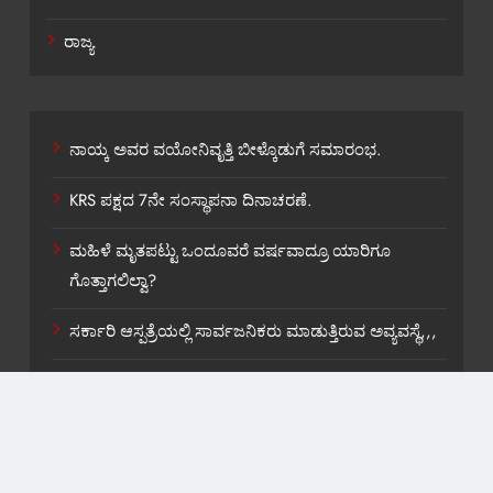
ರಾಜ್ಯ
ನಾಯ್ಕ ಅವರ ವಯೋನಿವೃತ್ತಿ ಬೀಳ್ಕೊಡುಗೆ ಸಮಾರಂಭ.
KRS ಪಕ್ಷದ 7ನೇ ಸಂಸ್ಥಾಪನಾ ದಿನಾಚರಣೆ.
ಮಹಿಳೆ ಮೃತಪಟ್ಟು ಒಂದೂವರೆ ವರ್ಷವಾದ್ರೂ ಯಾರಿಗೂ
ಗೊತ್ತಾಗಲಿಲ್ವಾ?
ಸರ್ಕಾರಿ ಆಸ್ಪತ್ರೆಯಲ್ಲಿ ಸಾರ್ವಜನಿಕರು ಮಾಡುತ್ತಿರುವ ಅವ್ಯವಸ್ಥೆ,,,
ಕೃಷಿ ಮಣ್ಣಿನಲ್ಲಿ ನೀರಿನ ಚಲನೆ.
About US