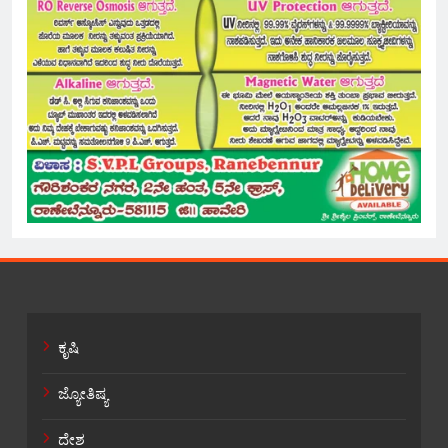
ಕೃಷಿ
ಜ್ಯೋತಿಷ್ಯ
ದೇಶ