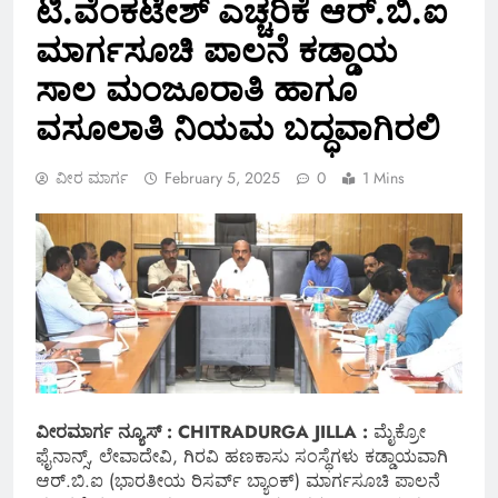
ಟಿ.ವೆಂಕಟೇಶ್ ಎಚ್ಚರಿಕೆ ಆರ್.ಬಿ.ಐ
ಮಾರ್ಗಸೂಚಿ ಪಾಲನೆ ಕಡ್ಡಾಯ
ಸಾಲ ಮಂಜೂರಾತಿ ಹಾಗೂ
ವಸೂಲಾತಿ ನಿಯಮ ಬದ್ಧವಾಗಿರಲಿ
ವೀರ ಮಾರ್ಗ
February 5, 2025
0
1 Mins
ವೀರಮಾರ್ಗ ನ್ಯೂಸ್ : CHITRADURGA JILLA :
ಮೈಕ್ರೋ
ಫೈನಾನ್ಸ್, ಲೇವಾದೇವಿ, ಗಿರವಿ ಹಣಕಾಸು ಸಂಸ್ಥೆಗಳು ಕಡ್ಡಾಯವಾಗಿ
ಆರ್.ಬಿ.ಐ (ಭಾರತೀಯ ರಿಸರ್ವ್ ಬ್ಯಾಂಕ್) ಮಾರ್ಗಸೂಚಿ ಪಾಲನೆ