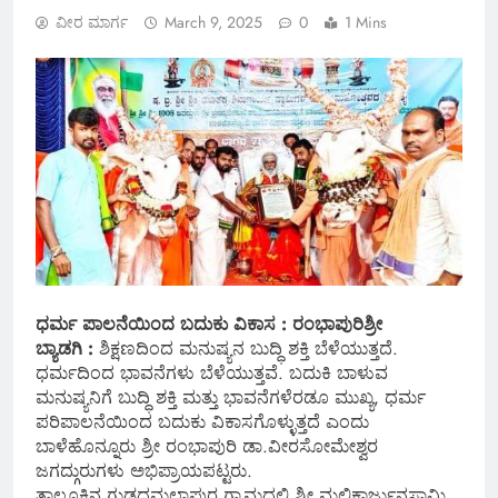
ವೀರ ಮಾರ್ಗ
March 9, 2025
0
1 Mins
ಧರ್ಮ ಪಾಲನೆಯಿಂದ ಬದುಕು ವಿಕಾಸ : ರಂಭಾಪುರಿಶ್ರೀ
ಬ್ಯಾಡಗಿ :
ಶಿಕ್ಷಣದಿಂದ ಮನುಷ್ಯನ ಬುದ್ಧಿ ಶಕ್ತಿ ಬೆಳೆಯುತ್ತದೆ.
ಧರ್ಮದಿಂದ ಭಾವನೆಗಳು ಬೆಳೆಯುತ್ತವೆ. ಬದುಕಿ ಬಾಳುವ
ಮನುಷ್ಯನಿಗೆ ಬುದ್ಧಿ ಶಕ್ತಿ ಮತ್ತು ಭಾವನೆಗಳೆರಡೂ ಮುಖ್ಯ, ಧರ್ಮ
ಪರಿಪಾಲನೆಯಿಂದ ಬದುಕು ವಿಕಾಸಗೊಳ್ಳುತ್ತದೆ ಎಂದು
ಬಾಳೆಹೊನ್ನೂರು ಶ್ರೀ ರಂಭಾಪುರಿ ಡಾ.ವೀರಸೋಮೇಶ್ವರ
ಜಗದ್ಗುರುಗಳು ಅಭಿಪ್ರಾಯಪಟ್ಟರು.
ತಾಲೂಕಿನ ಗುಡ್ಡದಮಲ್ಲಾಪುರ ಗ್ರಾಮದಲ್ಲಿ ಶ್ರೀ ಮಲ್ಲಿಕಾರ್ಜುನಸ್ವಾಮಿ