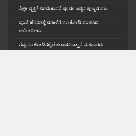
ಶಿಕ್ಷಕ ವೃತ್ತಿಗೆ ಬರಬೇಕಾದರೆ ಪೂರ್ವ ಜನ್ಮದ ಪುಣ್ಯದ ಫಲ.
ಪೂಜೆ ಹೆಸರಿನಲ್ಲಿ ಮಹಿಳೆಗೆ 2.5 ಕೋಟಿ ವಂಚಿಸಿದ
ಆರೋಪಿಗಳು..
ಗೆದ್ದವರು ಕೋಟಿಗಟ್ಟಲೆ ಸಂಪಾದಿಸುತ್ತಾರೆ ಮತದಾರರು
ಭಿಕ್ಷುಕರಲ್ಲಾ…
About US
Contact Us
Privacy Policy
Terms and Condition