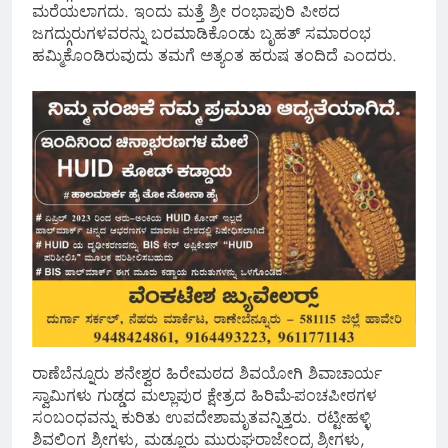
ಮರೆಯಲಾಗದು. ಇಂದು ಮತ್ತೆ ಶ್ರೀ ರಂಭಾಪುರಿ ಪೀಠದ
ಜಗದ್ಗುರುಗಳವರನ್ನು ಬರಮಾಡಿಕೊಂಡು ಬೃಹತ್ ಸಮಾರಂಭ
ಹಮ್ಮಿಕೊಂಡಿರುವುದು ತಮಗೆ ಅತ್ಯಂತ ಹರುಷ ತಂದಿದೆ ಎಂದರು.
ರಾಣೆಬೆನ್ನೂರು ಶನೇಶ್ವರ ಹಿರೇಮಠದ ಶಿವಯೋಗಿ ಶಿವಾಚಾರ್ಯ
ಸ್ವಾಮಿಗಳು ಗುಡ್ಡದ ಮಲ್ಲಾಪುರ ಕ್ಷೇತ್ರದ ಹಿರಿಮೆ-ಪಂಚಪೀಠಗಳ
ಸಂಬಂಧವನ್ನು ಕುರಿತು ಉಪದೇಶಾಮೃತವನ್ನಿತ್ತರು. ರಟ್ಟೀಹಳ್ಳಿ
ಶಿವಲಿಂಗ ಶ್ರೀಗಳು, ಮಡ್ಲೂರು ಮುರುಘರಾಜೇಂದ್ರ ಶ್ರೀಗಳು,