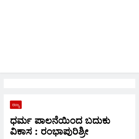
ರಾಜ್ಯ
ಧರ್ಮ ಪಾಲನೆಯಿಂದ ಬದುಕು
ವಿಕಾಸ : ರಂಭಾಪುರಿಶ್ರೀ