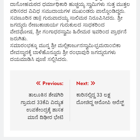
ದಾಸೋಹಮಠದ ಧರ್ಮಾಧಿಕಾರಿ ಹುಚ್ಚಯ್ಯ ಸ್ವಾಮಿಗಳು ಸುತ್ತ ಮುತ್ತಲ
ಪರಿಸರದ ವಿವಿಧ ಸಮುದಾಯಗಳ ಮುಖಂಡರು ಪಾಲ್ಗೊಂಡಿದ್ದರು.
ಸವಣೂರಿನ ಡಾ|| ಗುರುಪಾದಯ್ಯ ಸಾಲಿಮಠ ನಿರೂಪಿಸಿದರು. ಶ್ರೀ
ಜಗದ್ಗುರು ರೇಣುಕಾಚಾರ್ಯ ಗುರುಕುಲದ ಸಾಧಕರಿಂದ
ವೇದಘೋಷ, ಶ್ರೀ ಗಂಗಾಧರಸ್ವಾಮಿ ಹಿರೇಮಠ ಇವರಿಂದ ಪ್ರಾರ್ಥನೆ
ಜರುಗಿತು.
ಸಮಾರಂಭಕ್ಕೂ ಮುನ್ನ ಶ್ರೀ ಮಲ್ಲಿಕಾರ್ಜುನಸ್ವಾಮಿ-ಭ್ರಮರಾಂಬಿಕಾ
ದೇವಸ್ಥಾನಕ್ಕೆ ಬಾಳೆಹೊನ್ನೂರು ಶ್ರೀ ರಂಭಾಪುರಿ ಜಗದ್ಗುರುಗಳು
ದಯಮಾಡಿಸಿ ಪೂಜೆ ಸಲ್ಲಿಸಿದರು.
Post
Previous:
Next:
navigation
ತಾಲೂಕಿನ ಶೇಷಗಿರಿ
ಕಾರಿನಲ್ಲಿದ್ದ 33 ಲಕ್ಷ
ಗ್ರಾಮದ 33ಕೆವಿ ವಿದ್ಯುತ
ದೋಚಿದ್ದ ಆರೋಪಿ ಅರೆಸ್ಟ್
ಉಪಕೇಂದ್ರಕ್ಕೆ ಶಾಸಕ
ಮಾನೆ ದಿಢೀರ ಭೇಟಿ