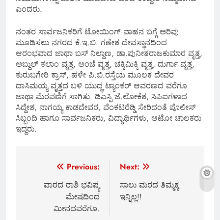
ಎಂದರು.
ನಂತರ ಸಾರ್ವಜನಿಕರಿಗೆ ಟೋಯಿಂಗ್ ವಾಹನ ಬಗ್ಗೆ ಅರಿವು
ಮೂಡಿಸಲು ನಗರದ ಕೆ.ಇ.ಬಿ. ಗಣೇಶ ದೇವಸ್ಥಾನದಿಂದ
ಆರಂಭವಾದ ಜಾಥಾ ಬಸ್ ನಿಲ್ದಾಣ, ಡಾ.ಪುನೀತರಾಜಕುಮಾರ ವೃತ್ತ,
ಅಬ್ದುಲ್ ಕಲಾಂ ವೃತ್ತ, ಅಂಚೆ ವೃತ್ತ, ಚಕ್ಕಿಮಿಕ್ಕಿ ವೃತ್ತ, ದುರ್ಗಾ ವೃತ್ತ,
ಕುರುಬಗೇರಿ ಕ್ರಾಸ್‌, ಹಳೇ ಪಿ.ಬಿ.ರಸ್ತೆಯ ಮೂಲಕ ದೇವರ
ದಾಸಿಮಯ್ಯ ವೃತ್ತದ ಬಳಿ ಯುದ್ಧ ಟ್ಯಾಂಕರ್ ಆವರಣದ ವರೆಗೂ
ಜಾಥಾ ಮೆರವಣಿಗೆ ಸಾಗಿತು. ಡಿಎಸ್ಪಿ ಜೆ.ಲೋಕೆಶ, ಸಿಪಿಐಗಳಾದ
ಸಿದ್ದೇಶ, ನಾಗಯ್ಯ ಕಾಡದೇವರ, ವೆಂಕಟರೆಡ್ಡಿ ಸೇರಿದಂತೆ ಪೊಲೀಸ್
ಸಿಬ್ಬಂದಿ ಹಾಗೂ ಸಾರ್ವಜನಿಕರು, ವಿದ್ಯಾರ್ಥಿಗಳು, ಆಟೋ ಚಾಲಕರು
ಇದ್ದರು.
Post
Previous:
Next:
navigation
ವಾರದ ರಾಶಿ ಭವಿಷ್ಯ
ಸಾಲು ಮರದ ತಿಮ್ಮಕ್ಕ
ಮೇಷದಿಂದ
ಇನ್ನಿಲ್ಲ!!
ಮೀನದವರೆಗೂ.