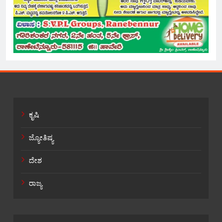
ಕೃಷಿ
ಜ್ಯೋತಿಷ್ಯ
ದೇಶ
ರಾಜ್ಯ