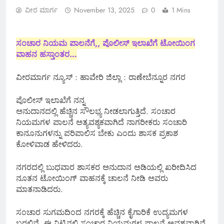
ವೀರ ಮಾರ್ಗ
November 13, 2025
0
1 Mins
ಸಂಚಾರ ನಿಯಮ ಪಾಲನೆಗೆ,, ಪೊಲೀಸ್ ಇಲಾಖೆಗೆ ಟೋಯಿಂಗ
ವಾಹನ ಹಸ್ತಾಂತರ…
ವೀರಮಾರ್ಗ ನ್ಯೂಸ್ : ಹಾವೇರಿ ಜಿಲ್ಲಾ : ರಾಣೇಬೆನ್ನೂರ ನಗರ
ಪೊಲೀಸ್ ಇಲಾಖೆಗೆ ನನ್ನ
ಅನುದಾನದಲ್ಲಿ ಹೆಚ್ಚಿನ ಸೌಲಭ್ಯ ನೀಡಲಾಗುತ್ತಿದೆ. ಸಂಚಾರ
ನಿಯಮಗಳ ಪಾಲನೆ ಅತ್ಯವಶ್ಯಕವಾಗಿದೆ ನಾಗರೀಕರು ಸಂಚಾರಿ
ಕಾನೂನುಗಳನ್ನು ಪರಿಪಾಲಿಸ ಬೇಕು ಎಂದು ಶಾಸಕ ಪ್ರಕಾಶ
ಕೋಳಿವಾಡ ಹೇಳಿದರು.
ನಗರದಲ್ಲಿ ಬುಧವಾರ ಶಾಸಕರ ಅನುದಾನ ಅಡಿಯಲ್ಲಿ ಖರೀದಿಸಿದ
ನೂತನ ಟೋಯಿಂಗ್ ವಾಹನಕ್ಕೆ ಚಾಲನೆ ನೀಡಿ ಅವರು
ಮಾತನಾಡಿದರು.
ಸಂಚಾರ ಸುಗಮದಿಂದ ನಗರಕ್ಕೆ ಹೆಚ್ಚಿನ ಕೈಗಾರಿಕೆ ಉದ್ಯಮಗಳ
ಬರಲಿವೆ. ಈ ನಿಟ್ಟಿನಲ್ಲಿ ಸಂಚಾರ ನಿಯಮಗಳ ಪಾಲನೆ ಅವಶ್ಯವಾಗಿವೆ