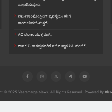
ಸುಧಾರಿಸುವುದು.
ವರ್ಮಿಕಾಂಪೋಸ್ಟಿಂಗ್ ವ್ಯವಸ್ಥೆಯು ಹೇಗೆ
ಕಾರ್ಯನಿರ್ವಹಿಸುತ್ತದೆ.
AC ಲೋಕಾಯುಕ್ತ ರೆಡ್..
ಶಾಸಕ ವಿ,ಕಾಶಪ್ಪನವರಿಗೆ ಸಚಿವ ಸ್ಥಾನ ಸಿಹಿ ಹಂಚಿಕೆ.
ht © 2025 Veeramarga News. All Rights Reserved. Powered By
Blaz