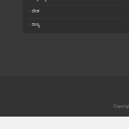
ದೇಶ
ರಾಜ್ಯ
Copyrig