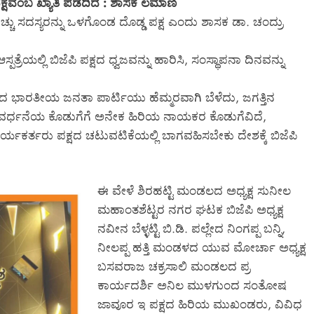
ಕ್ಷವೆಂಬ ಖ್ಯಾತಿ ಪಡೆದಿದೆ : ಶಾಸಕ ಲಮಾಣಿ
ಿ ಹೆಚ್ಚು ಸದಸ್ಯರನ್ನು ಒಳಗೊಂಡ ದೊಡ್ಡ ಪಕ್ಷ ಎಂದು ಶಾಸಕ ಡಾ. ಚಂದ್ರು
ಪತ್ರೆಯಲ್ಲಿ ಬಿಜೆಪಿ ಪಕ್ಷದ ಧ್ವಜವನ್ನು ಹಾರಿಸಿ, ಸಂಸ್ಥಾಪನಾ ದಿನವನ್ನು
 ಭಾರತೀಯ ಜನತಾ ಪಾರ್ಟಿಯು ಹೆಮ್ಮರವಾಗಿ ಬೆಳೆದು, ಜಗತ್ತಿನ
 ಬಲವರ್ಧನೆಯ ಕೊಡುಗೆಗೆ ಅನೇಕ ಹಿರಿಯ ನಾಯಕರ ಕೊಡುಗೆವಿದೆ,
ಕಾರ್ಯಕರ್ತರು ಪಕ್ಷದ ಚಟುವಟಿಕೆಯಲ್ಲಿ ಬಾಗವಹಿಸಬೇಕು ದೇಶಕ್ಕೆ ಬಿಜೆಪಿ
ಈ ವೇಳೆ ಶಿರಹಟ್ಟಿ ಮಂಡಲದ ಅಧ್ಯಕ್ಷ ಸುನೀಲ
ಮಹಾಂತಶೆಟ್ಟರ ನಗರ ಘಟಕ ಬಿಜೆಪಿ ಅಧ್ಯಕ್ಷ
ನವೀನ ಬೆಳ್ಳಟ್ಟಿ ಬಿ.ಡಿ. ಪಲ್ಲೇದ ನಿಂಗಪ್ಪ ಬನ್ನಿ,
ನೀಲಪ್ಪ ಹತ್ತಿ ಮಂಡಳದ ಯುವ ಮೋರ್ಚಾ ಅಧ್ಯಕ್ಷ
ಬಸವರಾಜ ಚಕ್ರಸಾಲಿ ಮಂಡಲದ ಪ್ರ
ಕಾರ್ಯದರ್ಶಿ ಅನಿಲ ಮುಳಗುಂದ ಸಂತೋಷ
ಜಾವೂರ ಇ ಪಕ್ಷದ ಹಿರಿಯ ಮುಖಂಡರು, ವಿವಿಧ