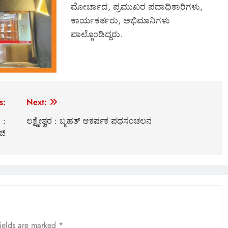
ಮೋರ್ಚಾದ, ಪ್ರಮುಖರ ಪದಾಧಿಕಾರಿಗಳು,
ಕಾರ್ಯಕರ್ತರು, ಅಭಿಮಾನಿಗಳು
ಪಾಲ್ಗೊಂಡಿದ್ದರು.
s:
Next:
 :
ಲಕ್ಷ್ಮೇಶ್ವರ : ಬೃಹತ್ ಆಕರ್ಷಕ ಪಥಸಂಚಲನ
ಜಿ
fields are marked
*