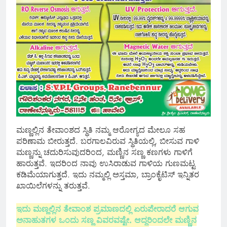
ಮಣ್ಣಲ್ಲಿನ ತೇವಾಂಶದ ಸ್ಥಿತಿ ನಮ್ಮ ಆರೋಗ್ಯದ ಮೇಲೂ ಸಹ
ಪರಿಣಾಮ ಬೀರುತ್ತದೆ. ಬರಗಾಲವಿರುವ ಸ್ಥಿತಿಯಲ್ಲಿ, ಬೀಸುವ ಗಾಳಿ
ಮಣ್ಣನ್ನು ಚದುರಿಸುವುದರಿಂದ, ಮಣ್ಣಿನ ಸಣ್ಣ ಕಣಗಳು ಗಾಳಿಗೆ
ಹಾರುತ್ತವೆ. ಇದರಿಂದ ನಾವು ಉಸಿರಾಡುವ ಗಾಳಿಯ ಗುಣಮಟ್ಟ
ಕಡಿಮೆಯಾಗುತ್ತದೆ. ಇದು ನಮ್ಮಲ್ಲಿ ಅಸ್ತಮಾ, ಬ್ರಾಂಕೈಟಿಸ್ ಇನ್ನಿತರ
ಖಾಯಿಲೆಗಳನ್ನು ತರುತ್ತವೆ.
ಇದು ಮಣ್ಣಲ್ಲಿನ ತೇವಾಂಶ ಪ್ರಮಾಣದಲ್ಲಿ ಏರುಪೇರಾದರೆ ಆಗುವ
ಅನಾಹುತಗಳ ಒಂದು ಸಣ್ಣ ವಿವರವಷ್ಟೇ. ಆದ್ದರಿಂದಲೇ ಮಣ್ಣಿನ