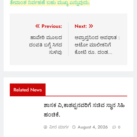
ತೇವಾಂಶ ನಿರ್ವಹಣೆ ಬಹು ಮುಖ್ಯ ಎನ್ನುವುದು.
Post
Previous:
Next:
navigation
ಹಾವೇರಿ ಮೂಲದ
ಅಪ್ರಾಪ್ತನಿಂದ ಅಪಘಾತ :
ದಂಪತಿ ಬಗ್ಗೆ ಸಿಗದ
ಆಟೋ ಮಾಲೀಕನಿಗೆ
ಸುಳಿವು
ಕೋಟಿ ರೂ. ದಂಡ…
Related News
ಶಾಸಕ ವಿ,ಕಾಶಪ್ಪನವರಿಗೆ ಸಚಿವ ಸ್ಥಾನ ಸಿಹಿ
ಹಂಚಿಕೆ.
ವೀರ ಮಾರ್ಗ
August 4, 2026
0