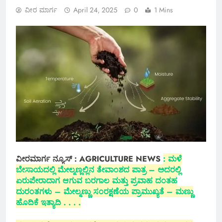
ವೀರ ಮಾರ್ಗ
April 24, 2025
0
1 Mins
ವೀರಮಾರ್ಗ ನ್ಯೂಸ್ : AGRICULTURE NEWS
: ಮಳೆ
ಬೇಸಾಯದಲ್ಲಿ ಮೇಲ್ಮಣ್ಣಲ್ಲಿನ ತೇವಾಂಶದ ಪಾತ್ರ – ಅದರಲ್ಲಿ
ಏರುಪೇರಾದಾಗ ಆಗುವ ಬರಗಾಲ ಮತ್ತು ಪ್ರವಾಹ ದಂತಹ
ದುರಂತಗಳು – ಮೇಲ್ಮಣ್ಣು ಸಂರಕ್ಷಣೆಯ ಪ್ರಾಮುಖ್ಯತೆ – ಮಣ್ಣು
ಹೊದಿಕೆ ಇತ್ಯಾದಿ . . . .