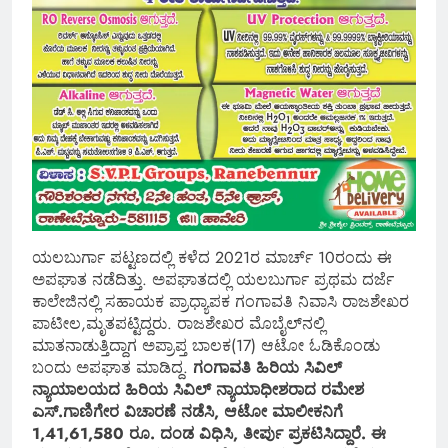
ಯಲಬುರ್ಗಾ ಪಟ್ಟಣದಲ್ಲಿ ಕಳೆದ 2021ರ ಮಾರ್ಚ್ 10ರಂದು ಈ
ಅಪಘಾತ ನಡೆದಿತ್ತು. ಅಪಘಾತದಲ್ಲಿ ಯಲಬುರ್ಗಾ ಪ್ರಥಮ ದರ್ಜೆ
ಕಾಲೇಜಿನಲ್ಲಿ ಸಹಾಯಕ ಪ್ರಾಧ್ಯಾಪಕ ಗಂಗಾವತಿ ನಿವಾಸಿ ರಾಜಶೇಖರ
ಪಾಟೀಲ,ಮೃತಪಟ್ಟಿದ್ದರು. ರಾಜಶೇಖರ ಮೊಬೈಲ್‌ನಲ್ಲಿ
ಮಾತನಾಡುತ್ತಿದ್ದಾಗ ಅಪ್ರಾಪ್ತ ಬಾಲಕ(17) ಆಟೋ ಓಡಿಕೊಂಡು
ಬಂದು ಅಪಘಾತ ಮಾಡಿದ್ದ.
ಗಂಗಾವತಿ ಹಿರಿಯ ಸಿವಿಲ್
ನ್ಯಾಯಾಲಯದ ಹಿರಿಯ ಸಿವಿಲ್ ನ್ಯಾಯಾಧೀಶರಾದ ರಮೇಶ
ಎಸ್.ಗಾಣಿಗೇರ ವಿಚಾರಣೆ ನಡೆಸಿ, ಆಟೋ ಮಾಲೀಕನಿಗೆ
1,41,61,580 ರೂ. ದಂಡ ವಿಧಿಸಿ, ತೀರ್ಪು ಪ್ರಕಟಿಸಿದ್ದಾರೆ. ಈ