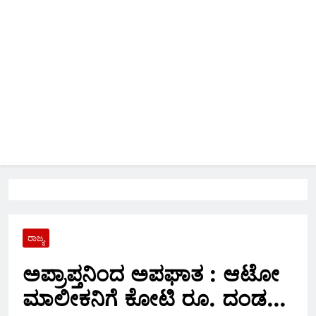
ರಾಜ್ಯ
ಅಪ್ರಾಪ್ತನಿಂದ ಅಪಘಾತ : ಆಟೋ
ಮಾಲೀಕನಿಗೆ ಕೋಟಿ ರೂ. ದಂಡ…