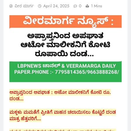
ವೀರ ಮಾರ್ಗ
April 24, 2025
0
1 Mins
ಅಪ್ರಾಪ್ತನಿಂದ ಅಪಘಾತ : ಆಟೋ ಮಾಲೀಕನಿಗೆ ಕೋಟಿ ರೂ.
ದಂಡ…
ಮಕ್ಕಳು ಮಮತೆಗೆ ಪ್ರೀತಿಗೆ ವಾಹನ ಚಲಾಯಿಸಲು ಕೊಟ್ಟರೆ ದಂಡ
ಮಾತ್ರ ಹೆತ್ತವರಿಗೆ…