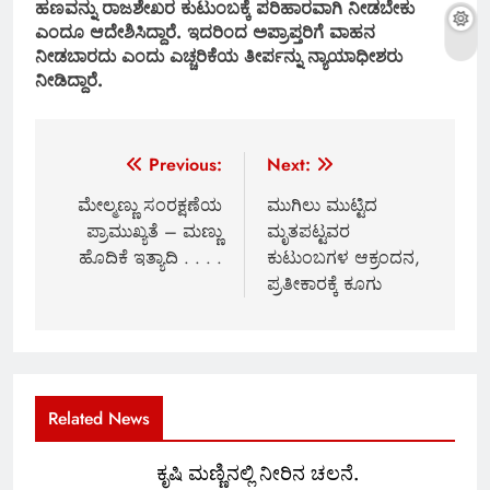
ಹಣವನ್ನು ರಾಜಶೇಖರ ಕುಟುಂಬಕ್ಕೆ ಪರಿಹಾರವಾಗಿ ನೀಡಬೇಕು
ಎಂದೂ ಆದೇಶಿಸಿದ್ದಾರೆ. ಇದರಿಂದ ಅಪ್ರಾಪ್ತರಿಗೆ ವಾಹನ
ನೀಡಬಾರದು ಎಂದು ಎಚ್ಚರಿಕೆಯ ತೀರ್ಪನ್ನು ನ್ಯಾಯಾಧೀಶರು
ನೀಡಿದ್ದಾರೆ.
Post
Previous:
Next:
navigation
ಮೇಲ್ಮಣ್ಣು ಸಂರಕ್ಷಣೆಯ
ಮುಗಿಲು ಮುಟ್ಟಿದ
ಪ್ರಾಮುಖ್ಯತೆ – ಮಣ್ಣು
ಮೃತಪಟ್ಟವರ
ಹೊದಿಕೆ ಇತ್ಯಾದಿ . . . .
ಕುಟುಂಬಗಳ ಆಕ್ರಂದನ,
ಪ್ರತೀಕಾರಕ್ಕೆ ಕೂಗು
Related News
ಕೃಷಿ ಮಣ್ಣಿನಲ್ಲಿ ನೀರಿನ ಚಲನೆ.