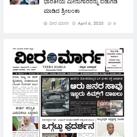
ಭಾರತೀಯ ಮೀನುಗಾರರನ್ನು ಬಿಡುಗಡೆ
ಮಾಡಿದ ಶ್ರೀಲಂಕಾ
ವೀರ ಮಾರ್ಗ
April 6, 2025
0