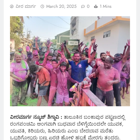
ವೀರ ಮಾರ್ಗ
March 20, 2025
0
1 Mins
ವೀರಮಾರ್ಗ ನ್ಯೂಜ್ ಶಿಗ್ಗಾವಿ :
ತಾಲೂಕಿನ ಬಂಕಾಪುರ ಪಟ್ಟಣದಲ್ಲಿ
ರಂಗಪಂಚಮಿ ಅಂಗವಾಗಿ ಬುಧವಾರ ಬೆಳಿಗ್ಗೆಯಿಂದಲೇ ಯುವಕ,
ಯುವತಿ, ಕಿರಿಯರು, ಹಿರಿಯರು ಎಂಬ ಬೇದಬಾವ ಮರೆತು
ಒಬ್ಬರಿಗೋಬ್ಬರು ಬಣ್ಣ ಏರಚಿ ಹೋಳಿ ಹಬ್ಬಕ್ಕೆ ಮೇರಗು ತಂದರು.