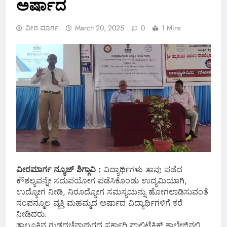
ಅರ್ಷಾದ
ವೀರ ಮಾರ್ಗ
March 20, 2025
0
1 Mins
ವೀರಮಾರ್ಗ ನ್ಯೂಜ್ ಶಿಗ್ಗಾವಿ :
ವಿದ್ಯಾರ್ಥಿಗಳು ತಾವು ಪಡೆದ
ಕೌಶಲ್ಯವನ್ನೇ ಸದುಪಯೋಗ ಪಡೆಸಿಕೊಂಡು ಉದ್ಯಮಿಯಾಗಿ,
ಉದ್ಯೋಗ ನೀಡಿ, ನಿರೂದ್ಯೋಗ ಸಮಸ್ಯಯನ್ನು ಹೋಗಲಾಡಿಸುವಂತೆ
ಸಂಪನ್ಮೂಲ ವ್ಯಕ್ತಿ ಮಹಮ್ಮದ ಅರ್ಷಾದ ವಿದ್ಯಾರ್ಥಿಗಳಿಗೆ ಕರೆ
ನೀಡಿದರು.
ತಾಲೂಕಿನ ಗುಡ್ಡದಚೆನ್ನಾಪುರದ ಸರ್ಕಾರಿ ಪಾಲಿಟೆಕ್ನಿಕ್ ಕಾಲೇಜಿನಲ್ಲಿ