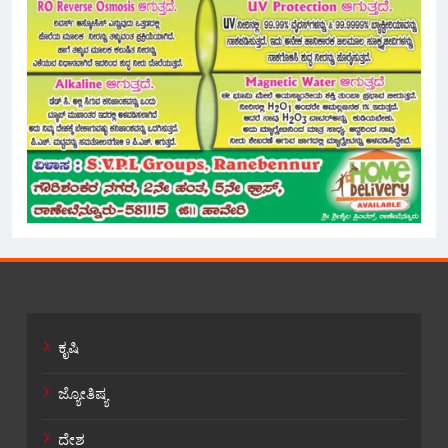
ಕೃಷಿ
ಜ್ಯೋತಿಷ್ಯ
ದೇಶ