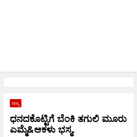
ರಾಜ್ಯ
ಧನದಕೊಟ್ಟಿಗೆ ಬೆಂಕಿ ತಗುಲಿ ಮೂರು
ಎಮ್ಮೆ&ಆಕಳು ಭಸ್ಮ.