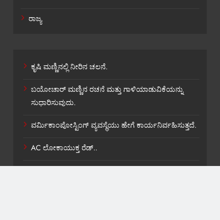
ರಾಜ್ಯ
ಕೃಷಿ ಮಣ್ಣಿನಲ್ಲಿ ನೀರಿನ ಚಲನೆ.
ಬಯೋಚಾರ್ ಮಣ್ಣಿನ ರಚನೆ ಮತ್ತು ಗಾಳಿಯಾಡುವಿಕೆಯನ್ನು
ಸುಧಾರಿಸುವುದು.
ವರ್ಮಿಕಾಂಪೋಸ್ಟಿಂಗ್ ವ್ಯವಸ್ಥೆಯು ಹೇಗೆ ಕಾರ್ಯನಿರ್ವಹಿಸುತ್ತದೆ.
AC ಲೋಕಾಯುಕ್ತ ರೆಡ್..
ಶಾಸಕ ವಿ,ಕಾಶಪ್ಪನವರಿಗೆ ಸಚಿವ ಸ್ಥಾನ ಸಿಹಿ ಹಂಚಿಕೆ.
About US