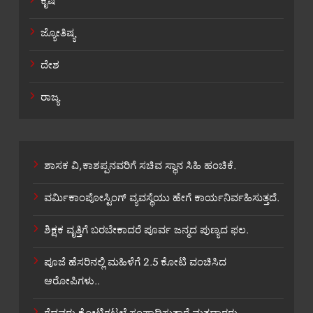
ಕೃಷಿ
ಜ್ಯೋತಿಷ್ಯ
ದೇಶ
ರಾಜ್ಯ
ಶಾಸಕ ವಿ,ಕಾಶಪ್ಪನವರಿಗೆ ಸಚಿವ ಸ್ಥಾನ ಸಿಹಿ ಹಂಚಿಕೆ.
ವರ್ಮಿಕಾಂಪೋಸ್ಟಿಂಗ್ ವ್ಯವಸ್ಥೆಯು ಹೇಗೆ ಕಾರ್ಯನಿರ್ವಹಿಸುತ್ತದೆ.
ಶಿಕ್ಷಕ ವೃತ್ತಿಗೆ ಬರಬೇಕಾದರೆ ಪೂರ್ವ ಜನ್ಮದ ಪುಣ್ಯದ ಫಲ.
ಪೂಜೆ ಹೆಸರಿನಲ್ಲಿ ಮಹಿಳೆಗೆ 2.5 ಕೋಟಿ ವಂಚಿಸಿದ
ಆರೋಪಿಗಳು..