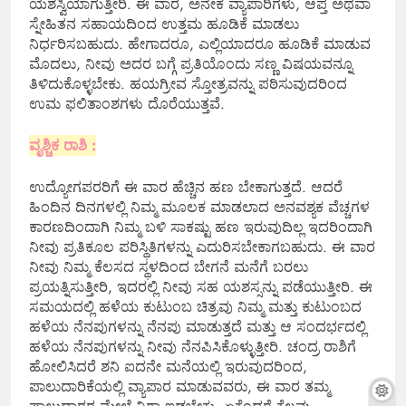
ಯಶಸ್ವಿಯಾಗುತ್ತೀರಿ. ಈ ವಾರ, ಅನೇಕ ವ್ಯಾಪಾರಿಗಳು, ಆಪ್ತ ಅಥವಾ
ಸ್ನೇಹಿತನ ಸಹಾಯದಿಂದ ಉತ್ತಮ ಹೂಡಿಕೆ ಮಾಡಲು
ನಿರ್ಧರಿಸಬಹುದು. ಹೇಗಾದರೂ, ಎಲ್ಲಿಯಾದರೂ ಹೂಡಿಕೆ ಮಾಡುವ
ಮೊದಲು, ನೀವು ಅದರ ಬಗ್ಗೆ ಪ್ರತಿಯೊಂದು ಸಣ್ಣ ವಿಷಯವನ್ನೂ
ತಿಳಿದುಕೊಳ್ಳಬೇಕು. ಹಯಗ್ರೀವ ಸ್ತೋತ್ರವನ್ನು ಪಠಿಸುವುದರಿಂದ
ಉಮ ಫಲಿತಾಂಶಗಳು ದೊರೆಯುತ್ತವೆ.
ವೃಶ್ಚಿಕ ರಾಶಿ :
ಉದ್ಯೋಗಪರರಿಗೆ ಈ ವಾರ ಹೆಚ್ಚಿನ ಹಣ ಬೇಕಾಗುತ್ತದೆ. ಆದರೆ
ಹಿಂದಿನ ದಿನಗಳಲ್ಲಿ ನಿಮ್ಮ ಮೂಲಕ ಮಾಡಲಾದ ಅನವಶ್ಯಕ ವೆಚ್ಚಗಳ
ಕಾರಣದಿಂದಾಗಿ ನಿಮ್ಮ ಬಳಿ ಸಾಕಷ್ಟು ಹಣ ಇರುವುದಿಲ್ಲ ಇದರಿಂದಾಗಿ
ನೀವು ಪ್ರತಿಕೂಲ ಪರಿಸ್ಥಿತಿಗಳನ್ನು ಎದುರಿಸಬೇಕಾಗಬಹುದು. ಈ ವಾರ
ನೀವು ನಿಮ್ಮ ಕೆಲಸದ ಸ್ಥಳದಿಂದ ಬೇಗನೆ ಮನೆಗೆ ಬರಲು
ಪ್ರಯತ್ನಿಸುತ್ತೀರಿ, ಇದರಲ್ಲಿ ನೀವು ಸಹ ಯಶಸ್ಸನ್ನು ಪಡೆಯುತ್ತೀರಿ. ಈ
ಸಮಯದಲ್ಲಿ ಹಳೆಯ ಕುಟುಂಬ ಚಿತ್ರವು ನಿಮ್ಮ ಮತ್ತು ಕುಟುಂಬದ
ಹಳೆಯ ನೆನಪುಗಳನ್ನು ನೆನಪು ಮಾಡುತ್ತದೆ ಮತ್ತು ಆ ಸಂದರ್ಭದಲ್ಲಿ
ಹಳೆಯ ನೆನಪುಗಳನ್ನು ನೀವು ನೆನಪಿಸಿಕೊಳ್ಳುತ್ತೀರಿ. ಚಂದ್ರ ರಾಶಿಗೆ
ಹೋಲಿಸಿದರೆ ಶನಿ ಐದನೇ ಮನೆಯಲ್ಲಿ ಇರುವುದರಿಂದ,
ಪಾಲುದಾರಿಕೆಯಲ್ಲಿ ವ್ಯಾಪಾರ ಮಾಡುವವರು, ಈ ವಾರ ತಮ್ಮ