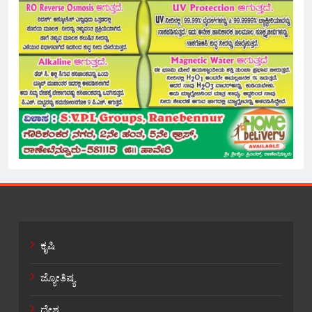
ಕೃಷಿ
ಜ್ಯೋತಿಷ್ಯ
ದೇಶ