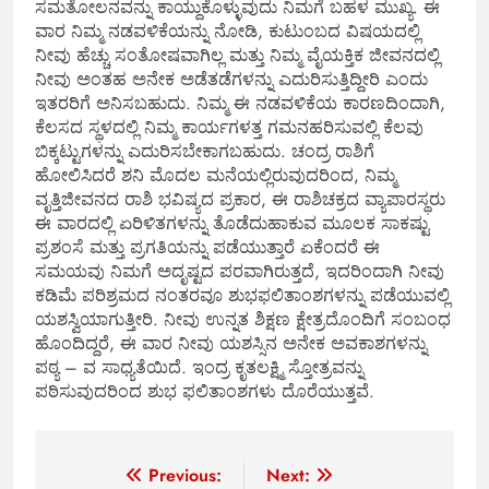
ಸಮತೋಲನವನ್ನು ಕಾಯ್ದುಕೊಳ್ಳುವುದು ನಿಮಗೆ ಬಹಳ ಮುಖ್ಯ. ಈ
ವಾರ ನಿಮ್ಮ ನಡವಳಿಕೆಯನ್ನು ನೋಡಿ, ಕುಟುಂಬದ ವಿಷಯದಲ್ಲಿ
ನೀವು ಹೆಚ್ಚು ಸಂತೋಷವಾಗಿಲ್ಲ ಮತ್ತು ನಿಮ್ಮ ವೈಯಕ್ತಿಕ ಜೀವನದಲ್ಲಿ
ನೀವು ಅಂತಹ ಅನೇಕ ಅಡೆತಡೆಗಳನ್ನು ಎದುರಿಸುತ್ತಿದ್ದೀರಿ ಎಂದು
ಇತರರಿಗೆ ಅನಿಸಬಹುದು. ನಿಮ್ಮ ಈ ನಡವಳಿಕೆಯ ಕಾರಣದಿಂದಾಗಿ,
ಕೆಲಸದ ಸ್ಥಳದಲ್ಲಿ ನಿಮ್ಮ ಕಾರ್ಯಗಳತ್ತ ಗಮನಹರಿಸುವಲ್ಲಿ ಕೆಲವು
ಬಿಕ್ಕಟ್ಟುಗಳನ್ನು ಎದುರಿಸಬೇಕಾಗಬಹುದು. ಚಂದ್ರ ರಾಶಿಗೆ
ಹೋಲಿಸಿದರೆ ಶನಿ ಮೊದಲ ಮನೆಯಲ್ಲಿರುವುದರಿಂದ, ನಿಮ್ಮ
ವೃತ್ತಿಜೀವನದ ರಾಶಿ ಭವಿಷ್ಯದ ಪ್ರಕಾರ, ಈ ರಾಶಿಚಕ್ರದ ವ್ಯಾಪಾರಸ್ಥರು
ಈ ವಾರದಲ್ಲಿ ಏರಿಳಿತಗಳನ್ನು ತೊಡೆದುಹಾಕುವ ಮೂಲಕ ಸಾಕಷ್ಟು
ಪ್ರಶಂಸೆ ಮತ್ತು ಪ್ರಗತಿಯನ್ನು ಪಡೆಯುತ್ತಾರೆ ಏಕೆಂದರೆ ಈ
ಸಮಯವು ನಿಮಗೆ ಅದೃಷ್ಟದ ಪರವಾಗಿರುತ್ತದೆ, ಇದರಿಂದಾಗಿ ನೀವು
ಕಡಿಮೆ ಪರಿಶ್ರಮದ ನಂತರವೂ ಶುಭಫಲಿತಾಂಶಗಳನ್ನು ಪಡೆಯುವಲ್ಲಿ
ಯಶಸ್ವಿಯಾಗುತ್ತೀರಿ. ನೀವು ಉನ್ನತ ಶಿಕ್ಷಣ ಕ್ಷೇತ್ರದೊಂದಿಗೆ ಸಂಬಂಧ
ಹೊಂದಿದ್ದರೆ, ಈ ವಾರ ನೀವು ಯಶಸ್ಸಿನ ಅನೇಕ ಅವಕಾಶಗಳನ್ನು
ಪಠ್ಯ – ವ ಸಾಧ್ಯತೆಯಿದೆ. ಇಂದ್ರ ಕೃತಲಕ್ಷ್ಮಿ ಸ್ತೋತ್ರವನ್ನು
ಪಠಿಸುವುದರಿಂದ ಶುಭ ಫಲಿತಾಂಶಗಳು ದೊರೆಯುತ್ತವೆ.
Post
Previous:
Next: