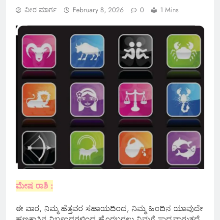
ವೀರ ಮಾರ್ಗ
February 8, 2026
0
1 Mins
ಮೇಷ ರಾಶಿ :
ಈ ವಾರ, ನಿಮ್ಮ ಹೆತ್ತವರ ಸಹಾಯದಿಂದ, ನಿಮ್ಮ ಹಿಂದಿನ ಯಾವುದೇ
ಹಣಕಾಸಿನ ನಿರ್ಬಂಧಗಳಿಂದ ಹೊರಬರಲು ನಿಮಗೆ ಸಾಧ್ಯವಾಗುತ್ತದೆ.