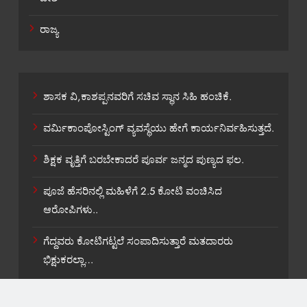
ರಾಜ್ಯ
ಶಾಸಕ ವಿ,ಕಾಶಪ್ಪನವರಿಗೆ ಸಚಿವ ಸ್ಥಾನ ಸಿಹಿ ಹಂಚಿಕೆ.
ವರ್ಮಿಕಾಂಪೋಸ್ಟಿಂಗ್ ವ್ಯವಸ್ಥೆಯು ಹೇಗೆ ಕಾರ್ಯನಿರ್ವಹಿಸುತ್ತದೆ.
ಶಿಕ್ಷಕ ವೃತ್ತಿಗೆ ಬರಬೇಕಾದರೆ ಪೂರ್ವ ಜನ್ಮದ ಪುಣ್ಯದ ಫಲ.
ಪೂಜೆ ಹೆಸರಿನಲ್ಲಿ ಮಹಿಳೆಗೆ 2.5 ಕೋಟಿ ವಂಚಿಸಿದ
ಆರೋಪಿಗಳು..
ಗೆದ್ದವರು ಕೋಟಿಗಟ್ಟಲೆ ಸಂಪಾದಿಸುತ್ತಾರೆ ಮತದಾರರು
ಭಿಕ್ಷುಕರಲ್ಲಾ…