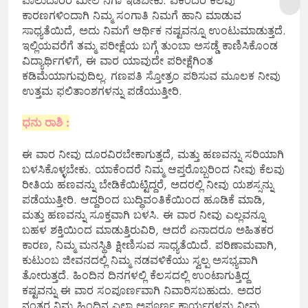
ಪಾಲುದಾರರ ಮೇಲೆ ನಿಗಾ ಇಡಬೇಕು. ಏಕೆಂದರೆ ಕೆಲವು
ಕಾರಣಗಳಿಂದಾಗಿ ನಿಮ್ಮ ಸಂಗಾತಿ ನಿಮಗೆ ಹಾನಿ ಮಾಡುವ
ಸಾಧ್ಯತೆಯಿದೆ, ಅದು ನಿಮಗೆ ಆರ್ಥಿಕ ನಷ್ಟವನ್ನೂ ಉಂಟುಮಾಡುತ್ತದೆ.
ಇಲ್ಲಿಯವರೆಗೆ ತಮ್ಮ ಪರೀಕ್ಷೆಯ ಬಗ್ಗೆ ತುಂಬಾ ಅಸಡ್ಡೆ ಕಾಣಿಸಿಕೊಂಡ
ವಿದ್ಯಾರ್ಥಿಗಳಿಗೆ, ಈ ವಾರ ಯಾವುದೇ ಪರೀಕ್ಷೆಗಿಂತ
ಕಡಿಮೆಯಾಗುವುದಿಲ್ಲ. ಗಣಪತಿ ಸ್ತೋತ್ರಂ ಪಠಿಸುವ ಮೂಲಕ ನೀವು
ಉತ್ತಮ ಫಲಿತಾಂಶಗಳನ್ನು ಪಡೆಯುತ್ತೀರಿ.
ಧನು ರಾಶಿ :
ಈ ವಾರ ನೀವು ದೂರವಿರಬೇಕಾಗುತ್ತದೆ, ಮತ್ತು ಹಣವನ್ನು ಸರಿಯಾಗಿ
ಬಳಸಿಕೊಳ್ಳಬೇಕು. ಯಾಕೆಂದರೆ ನಿಮ್ಮ ಆಪ್ತರೊಬ್ಬರಿಂದ ನೀವು ಕೆಲವು
ರೀತಿಯ ಹಣವನ್ನು ಬೇಡಿಕೆಯಿಟ್ಟಿದ್ದರೆ, ಅದರಲ್ಲಿ ನೀವು ಯಶಸ್ಸನ್ನು
ಪಡೆಯುತ್ತೀರಿ. ಆದ್ದರಿಂದ ಬುದ್ಧಿವಂತಿಕೆಯಿಂದ ಹೂಡಿಕೆ ಮಾಡಿ,
ಮತ್ತು ಹಣವನ್ನು ಸೂಕ್ತವಾಗಿ ಬಳಸಿ. ಈ ವಾರ ನೀವು ಎಲ್ಲವನ್ನೂ
ಬಹಳ ಶಕ್ತಿಯಿಂದ ಮಾಡುತ್ತಿರುವಿರಿ, ಆದರೆ ಏನಾದರೂ ಅಹಿತಕರ
ಕಾರಣ, ನಿಮ್ಮ ಮನಸ್ಥಿತಿ ಕ್ಷೀಣಿಸುವ ಸಾಧ್ಯತೆಯಿದೆ. ಪರಿಣಾಮವಾಗಿ,
ಕುಟುಂಬ ಜೀವನದಲ್ಲಿ ನಿಮ್ಮ ನಡವಳಿಕೆಯು ಸ್ವಲ್ಪ ಅಸಭ್ಯವಾಗಿ
ತೋರುತ್ತದೆ. ಹಿಂದಿನ ದಿನಗಳಲ್ಲಿ ಕೆಲಸದಲ್ಲಿ ಉಂಟಾಗುತ್ತಿದ್ದ
ಕಷ್ಟವನ್ನು ಈ ವಾರ ಸಂಪೂರ್ಣವಾಗಿ ನಿವಾರಿಸಬಹುದು. ಅದರ
ನಂತರ ನಿಮ್ಮ ಹಿಂದಿನ ಎಲ್ಲಾ ಅಪೂರ್ಣ ಕಾರ್ಯಗಳನ್ನು ನೀವು