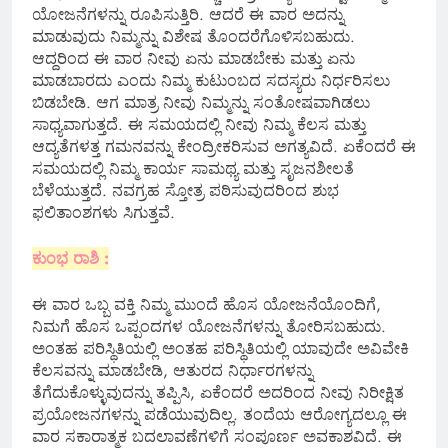
ಯೋಜನೆಗಳನ್ನು ರೂಪಿಸುತ್ತಿರಿ. ಆದರೆ ಈ ವಾರ ಅದನ್ನು
ಮಾಡುವುದು ನಿಮ್ಮನ್ನು ವಿಶೇಷ ತೊಂದರೆಗೊಳಿಸಬಹುದು.
ಆದ್ದರಿಂದ ಈ ವಾರ ನೀವು ಏನು ಮಾಡಬೇಕು ಮತ್ತು ಏನು
ಮಾಡಬಾರದು ಎಂದು ನಿಮ್ಮ ಕುಟುಂಬದ ಸದಸ್ಯರು ನಿರ್ಧರಿಸಲು
ಬಿಡಬೇಡಿ. ಆಗ ಮಾತ್ರ ನೀವು ನಿಮ್ಮನ್ನು ಸಂತೋಷವಾಗಿಡಲು
ಸಾಧ್ಯವಾಗುತ್ತದೆ. ಈ ಸಮಯದಲ್ಲಿ ನೀವು ನಿಮ್ಮ ಕೆಲಸ ಮತ್ತು
ಆದ್ಯತೆಗಳತ್ತ ಗಮನವನ್ನು ಕೇಂದ್ರೀಕರಿಸುವ ಅಗತ್ಯವಿದೆ. ಏಕೆಂದರೆ ಈ
ಸಮಯದಲ್ಲಿ ನಿಮ್ಮ ಕಾರ್ಯ ಸಾಮಥ್ಯ ಮತ್ತು ಸೃಜನಶೀಲತೆ
ಬೆಳೆಯುತ್ತದೆ. ನವಗ್ರಹ ಸ್ತೋತ್ರ ಪಠಿಸುವುದರಿಂದ ಶುಭ
ಫಲಿತಾಂಶಗಳು ಸಿಗುತ್ತವೆ.
ಕುಂಭ ರಾಶಿ :
ಈ ವಾರ ಒಬ್ಬ ವಕ್ತಿ ನಿಮ್ಮ ಮುಂದೆ ಹೊಸ ಯೋಜನೆಯೊಂದಿಗೆ,
ನಿಮಗೆ ಹೊಸ ಒಪ್ಪಂದಗಳ ಯೋಜನೆಗಳನ್ನು ತೋರಿಸಬಹುದು.
ಅಂತಹ ಪರಿಸ್ಥಿತಿಯಲ್ಲಿ ಅಂತಹ ಪರಿಸ್ಥಿತಿಯಲ್ಲಿ ಯಾವುದೇ ಅವಿವೇಕಿ
ಕೆಲಸವನ್ನು ಮಾಡಬೇಡಿ, ಆತುರದ ನಿರ್ಧಾರಗಳನ್ನು
ತೆಗೆದುಕೊಳ್ಳುವುದನ್ನು ತಪ್ಪಿಸಿ, ಏಕೆಂದರೆ ಅದರಿಂದ ನೀವು ನಿರೀಕ್ಷಿತ
ಪ್ರಯೋಜನಗಳನ್ನು ಪಡೆಯುವುದಿಲ್ಲ. ತಂದೆಯ ಆರೋಗ್ಯದಲ್ಲೂ ಈ
ವಾರ ಸಕಾರಾತ್ಮಕ ಬದಲಾವಣೆಗಳಿಗೆ ಸಂಪೂರ್ಣ ಅವಕಾಶವಿದೆ. ಈ