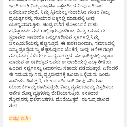
ಇದರಿಂದಾಗಿ ನಿಮ್ಮ ಮಾನಸಿಕ ಒತ್ತಡದಿಂದ ನೀವು ಪರಿಹಾರ
ಪಡೆಯುವುದಲ್ಲದೆ, ನಿಮ್ಮ ಸ್ಥಿತಿಯನ್ನು ಸುಧಾರಿಸಿದ ನಂತರ ನಿಮ್ಮ
ಪ್ರಯತ್ನಗಳನ್ನು ಸರಿಯಾದ ದಿಕ್ಕಿನಲ್ಲಿ ಮಾಡುವಲ್ಲಿ ನೀವು
ಯಶಸ್ವಿಯಾಗುತ್ತೀರಿ. ಚಂದ್ರ ರಾಶಿಗೆ ಹೋಲಿಸಿದರೆ ರಾಹು
ಹನ್ನೊಂದನೇ ಮನೆಯಲ್ಲಿ ಇರುವುದರಿಂದ, ನಿಮ್ಮ ತಮಾಷೆಯ
ಸ್ವಭಾವವು ಸಾಮಾಜಿಕ ಒಟ್ಟುಗೂಡಿಸುವ ಸ್ಥಳಗಳಲ್ಲಿ ನಿಮ್ಮ
ಜನಪ್ರಿಯತೆಯನ್ನು ಹೆಚ್ಚಿಸುತ್ತದೆ. ಈ ಕಾರಣದಿಂದಾಗಿ, ಸಮಾಜದಲ್ಲಿ
ನಿಮ್ಮ ಪ್ರತಿಷ್ಠೆಯನ್ನು ಹೆಚ್ಚಿಸುವುದರ ಜೊತೆಗೆ, ನೀವು ಅನೇಕ ಗಣ್ಯರ
ಗಮನವನ್ನು ಸೆಳೆಯಲು ಸಾಧ್ಯವಾಗುತ್ತದೆ. ಸಹಭಾಗಿತ್ವದಲ್ಲಿ ವ್ಯಾಪಾರ
ಮಾಡುವ ಈ ರಾಶಿಚಕ್ರದ ಜನರು ಈ ಅವಧಿಯಲ್ಲಿ ಎಲ್ಲಾ ರೀತಿಯ
ಹಿಂದಿನ ನಷ್ಟಗಳನ್ನು ನಿವಾರಿಸಲು ಸಹಾಯ ಪಡೆಯುತ್ತಾರೆ. ಏಕೆಂದರೆ
ಈ ಸಮಯವು ನಿಮ್ಮ ವೃತ್ತಿಜೀವನಕ್ಕೆ ತುಂಬಾ ಒಳ್ಳೆಯದು ಎಂದು
ಸಾಬೀತುಪಡಿಸುತ್ತದೆ, ಈ ಕಾರಣದಿಂದಾಗಿ ನೀವು ಸರಿಯಾದ
ಯೋಜನೆಗಳನ್ನು ರೂಪಿಸುತ್ತೀರಿ, ನಿಮ್ಮ ವ್ಯವಹಾರವನ್ನು ವಿಸ್ತರಿಸಲು
ಅನೇಕ ದೊಡ್ಡ ವ್ಯಕ್ತಿಗಳನ್ನು ಭೇಟಿಯಾಗುತ್ತೀರಿ. ಕನಕದಾರ
ಸ್ತೋತ್ರವನ್ನು ಫಲಿತಾಂಶಗಳು ದೊರೆಯುತ್ತವೆ. ಪಠಿಸುವುದರಿಂದ
ಶುಭ
ವಷಭ ರಾಶಿ :