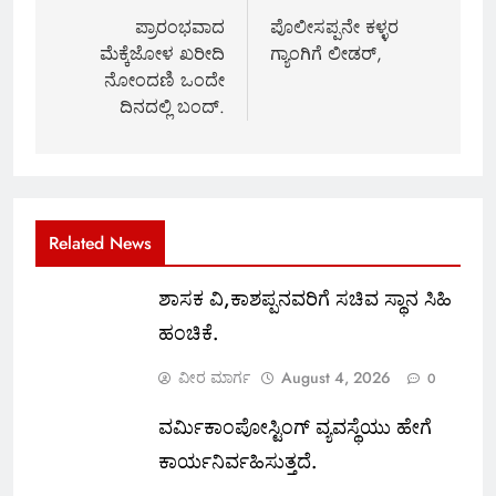
navigation
ಪ್ರಾರಂಭವಾದ
ಪೊಲೀಸಪ್ಪನೇ ಕಳ್ಳರ
ಮೆಕ್ಕೆಜೋಳ ಖರೀದಿ
ಗ್ಯಾಂಗಿಗೆ ಲೀಡ‌ರ್,
ನೋಂದಣಿ ಒಂದೇ
ದಿನದಲ್ಲಿ ಬಂದ್.
Related News
ಶಾಸಕ ವಿ,ಕಾಶಪ್ಪನವರಿಗೆ ಸಚಿವ ಸ್ಥಾನ ಸಿಹಿ
ಹಂಚಿಕೆ.
ವೀರ ಮಾರ್ಗ
August 4, 2026
0
ವರ್ಮಿಕಾಂಪೋಸ್ಟಿಂಗ್ ವ್ಯವಸ್ಥೆಯು ಹೇಗೆ
ಕಾರ್ಯನಿರ್ವಹಿಸುತ್ತದೆ.