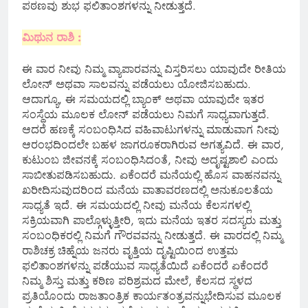
ಪಠಣವು ಶುಭ ಫಲಿತಾಂಶಗಳನ್ನು ನೀಡುತ್ತದೆ.
ಮಿಥುನ ರಾಶಿ :
ಈ ವಾರ ನೀವು ನಿಮ್ಮ ವ್ಯಾಪಾರವನ್ನು ವಿಸ್ತರಿಸಲು ಯಾವುದೇ ರೀತಿಯ
ಲೋನ್ ಅಥವಾ ಸಾಲವನ್ನು ಪಡೆಯಲು ಯೋಜಿಸಬಹುದು.
ಆದಾಗ್ಯೂ, ಈ ಸಮಯದಲ್ಲಿ ಬ್ಯಾಂಕ್ ಅಥವಾ ಯಾವುದೇ ಇತರ
ಸಂಸ್ಥೆಯ ಮೂಲಕ ಲೋನ್ ಪಡೆಯಲು ನಿಮಗೆ ಸಾಧ್ಯವಾಗುತ್ತದೆ.
ಆದರೆ ಹಣಕ್ಕೆ ಸಂಬಂಧಿಸಿದ ವಹಿವಾಟುಗಳನ್ನು ಮಾಡುವಾಗ ನೀವು
ಆರಂಭದಿಂದಲೇ ಬಹಳ ಜಾಗರೂಕರಾಗಿರುವ ಅಗತ್ಯವಿದೆ. ಈ ವಾರ,
ಕುಟುಂಬ ಜೀವನಕ್ಕೆ ಸಂಬಂಧಿಸಿದಂತೆ, ನೀವು ಅದೃಷ್ಟಶಾಲಿ ಎಂದು
ಸಾಬೀತುಪಡಿಸಬಹುದು. ಏಕೆಂದರೆ ಮನೆಯಲ್ಲಿ ಹೊಸ ವಾಹನವನ್ನು
ಖರೀದಿಸುವುದರಿಂದ ಮನೆಯ ವಾತಾವರಣದಲ್ಲಿ ಅನುಕೂಲತೆಯ
ಸಾಧ್ಯತೆ ಇದೆ. ಈ ಸಮಯದಲ್ಲಿ ನೀವು ಮನೆಯ ಕೆಲಸಗಳಲ್ಲಿ
ಸಕ್ರಿಯವಾಗಿ ಪಾಲ್ಗೊಳ್ಳುತ್ತೀರಿ, ಇದು ಮನೆಯ ಇತರ ಸದಸ್ಯರು ಮತ್ತು
ಸಂಬಂಧಿಕರಲ್ಲಿ ನಿಮಗೆ ಗೌರವವನ್ನು ನೀಡುತ್ತದೆ. ಈ ವಾರದಲ್ಲಿ ನಿಮ್ಮ
ರಾಶಿಚಕ್ರ ಚಿಹ್ನೆಯ ಜನರು ವೃತ್ತಿಯ ದೃಷ್ಟಿಯಿಂದ ಉತ್ತಮ
ಫಲಿತಾಂಶಗಳನ್ನು ಪಡೆಯುವ ಸಾಧ್ಯತೆಯಿದೆ ಏಕೆಂದರೆ ಏಕೆಂದರೆ
ನಿಮ್ಮ ಶಿಸ್ತು ಮತ್ತು ಕಠಿಣ ಪರಿಶ್ರಮದ ಮೇಲೆ, ಕೆಲಸದ ಸ್ಥಳದ
ಪ್ರತಿಯೊಂದು ರಾಜತಾಂತ್ರಿಕ ಕಾರ್ಯತಂತ್ರವನ್ನುಭೇದಿಸುವ ಮೂಲಕ