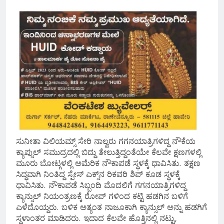
ಸುನೀತಾ ವಿಲಿಯಮ್ಸ್ ಸೇರಿ ನಾಲ್ವರು ಗಗನಯಾತ್ರಿಗಳಿದ್ದ ನೌಕೆಯ
ಕ್ಯಾಪ್ಸುಲ್ ಸಮುದ್ರದಲ್ಲಿ ಬಿದ್ದು ತೇಲುತ್ತಿದ್ದಂತೆಯೇ ಕೆಲವೇ ಕ್ಷಣಗಳಲ್ಲಿ
ಮೂರು ಬೋಟ್ಗಳಲ್ಲಿ ಅಮೆರಿಕ ನೌಕಾಪಡೆ ಸ್ಥಳಕ್ಕೆ ಧಾವಿಸಿತು. ತಕ್ಷಣ
ಸಿದ್ಧವಾಗಿ ನಿಂತಿದ್ದ ಸ್ಪೇಸ್ ಎಕ್ಸ್‌ನ ರಿಕವರಿ ಶಿಪ್ ಕೂಡ ಸ್ಥಳಕ್ಕೆ
ಧಾವಿಸಿತು. ನೌಕಾಪಡೆ ಸಿಬ್ಬಂದಿ ಮೊದಲಿಗೆ ಗಗನಯಾತ್ರಿಗಳಿದ್ದ
ಕ್ಯಾನ್ಸುಲ್ ನಿಯಂತ್ರಣಕ್ಕೆ ರೋಪ್ ಗಳಿಂದ ಕಟ್ಟಿ ಹಡಗಿನ ಬಳಿಗೆ
ಎಳೆದೊಯ್ದರು. ಬಳಿಕ ಅತ್ಯಂತ ನಾಜೂಕಾಗಿ ಕ್ಯಾನ್ಸುಲ್ ಅನ್ನು ಹಡಗಿಗೆ
ಸ್ಥಳಾಂತರ ಮಾಡಿದರು. ಇದಾದ ಕೆಲವೇ ಹೊತ್ತಿನಲ್ಲಿ ನಟ್ಟು,