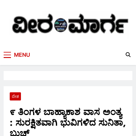
Skip
to
content
MENU
ದೇಶ
೯ ತಿಂಗಳ ಬಾಹ್ಯಾಕಾಶ ವಾಸ ಅಂತ್ಯ
: ಸುರಕ್ಷಿತವಾಗಿ ಭುವಿಗಳಿದ ಸುನಿತಾ,
ಬುಚ್