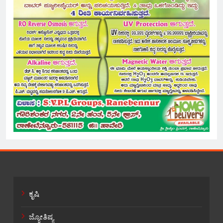
ಕೃಷಿ
ಜ್ಯೋತಿಷ್ಯ