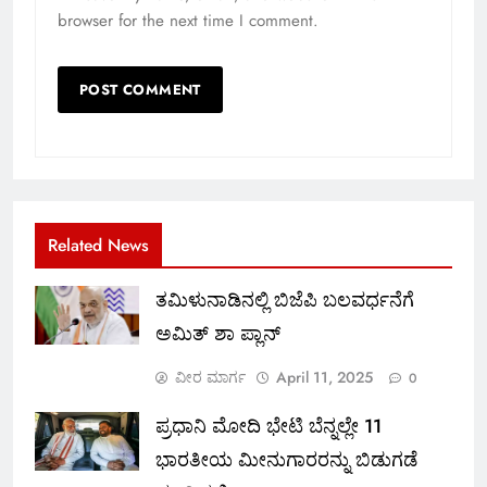
browser for the next time I comment.
Related News
ತಮಿಳುನಾಡಿನಲ್ಲಿ ಬಿಜೆಪಿ ಬಲವರ್ಧನೆಗೆ
ಅಮಿತ್ ಶಾ ಪ್ಲಾನ್
ವೀರ ಮಾರ್ಗ
April 11, 2025
0
ಪ್ರಧಾನಿ ಮೋದಿ ಭೇಟಿ ಬೆನ್ನಲ್ಲೇ 11
ಭಾರತೀಯ ಮೀನುಗಾರರನ್ನು ಬಿಡುಗಡೆ