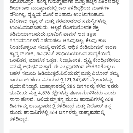
ಎದುರಿಸುತ್ತಾರೆ. ಶೂನ್ಯ ಗುರುತ್ವಾಕರ್ಷಣೆ ಮತ್ತು ಹೆಚ್ಚಿನ ವಿಕಿರಣದಲ್ಲಿ
ದೀರ್ಘಕಾಲ ಬಾಹ್ಯಾಕಾಶದಲ್ಲಿ ಕಾಲ ಕಳೆದಿದ್ದರಿಂದ ಮೂಳೆಗಳ
ದೌರ್ಬಲ್ಯ, ದೃಷ್ಟಿಯ ಮೇಲೆ ಪರಿಣಾಮ ಉಂಟಾಗಬಹುದು.
ವಿಕಿರಣವು ಕ್ಯಾನ್ಸ ರ್ ಮತ್ತು ನರಮಂಡಲದ ಸಮಸ್ಯೆಗಳನ್ನು
ಉಂಟುಮಾಡಬಹುದು. ಅಲ್ಲದೆ ರೋಗನಿರೋಧಕ ಶಕ್ತಿ
ಕಡಿಮೆಯಾಗಬಹುದು.ಭೂಮಿಗೆ ವಾಪಸ್ ಆದ ತಕ್ಷಣ
ಗಗನಯಾನಿಗಳಿಗೆ ನಡೆದಾಡಲು ಆಗುವುದಿಲ್ಲ. ಕೆಲವು ಕಾಲ
ನಿಂತುಕೊಳ್ಳಲೂ ಸಮಸ್ಯೆ ಆಗಲಿದೆ. ಅಧಿಕ ರೇಡಿಯೇಷನ್ ಕಾರಣ
ಕ್ಯಾನ್ಸ ರ್ ಭೀತಿ, ಡಿಎನ್ಎಗೆ ಹಾನಿಯಯಾಗುವ ಸಾಧ್ಯತೆಯಿದೆ.
ಒಂಟಿತನ, ಮಾನಸಿಕ ಒತ್ತಡ, ನಿದ್ರಾಹೀನತೆ, ದೃಷ್ಟಿ ಕೇಂದ್ರೀಕರಿಸಲು
ಸಮಸ್ಯೆ ಅನುಭವಿಸುತ್ತಾರೆ. ಈ ಎಲ್ಲವುಗಳಿಂದ ಚೇತರಿಸಿಕೊಳ್ಳಲು
ಬಹಳ ಸಮಯ ಹಿಡಿಯುತ್ತದೆ.ವಿಲಿಯಮ್ಸ್ ಮತ್ತು ವಿಲೋರ್ ತಮ್ಮ
ಕಾರ್ಯಾಚರಣೆಯ ಸಮಯದಲ್ಲಿ 121,347,491 ಮೈಲುಗಳಷ್ಟು
ಪ್ರಯಾಣಿಸಿದ್ದಾರೆ. ಬಾಹ್ಯಾಕಾಶದಲ್ಲಿ 286 ದಿನಗಳನ್ನು ಕಳೆದ ಇವರು
ಭೂಮಿಯ ಸುತ್ತ 4,576 ಕಕ್ಷೆಗಳನ್ನು ಪೂರ್ಣಗೊಳಿಸಿದರು ಎಂದು
ನಾಸಾ ಹೇಳಿದೆ. ವಿಲಿಯಮ್ಸ್ ತನ್ನ ಮೂರು ಹಾರಾಟಗಳಲ್ಲಿ 608
ದಿನಗಳನ್ನು ಬಾಹ್ಯಾಕಾಶದಲ್ಲಿ ಕಳೆದಿದ್ದಾರೆ ಮತ್ತು ವಿಲೋರ್ ತನ್ನ
ಮೂರು ಹಾರಾಟಗಳಲ್ಲಿ 464 ದಿನಗಳನ್ನು ಬಾಹ್ಯಾಕಾಶದಲ್ಲಿ
ಕಳೆದಿದ್ದಾರೆ.