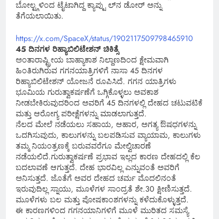
ಬೋಲ್ಟ್ಗಳಿಂದ ಟೈಟಾಗಿದ್ದ ಕ್ಯಾಪ್ಟು ಲ್‌ನ ಡೋರ್‌ ಅನ್ನು
ತೆಗೆಯಲಾಯಿತು.
https://x.com/SpaceX/status/1902117509798465910
45 ದಿನಗಳ ರಿಹ್ಯಾಬಿಲಿಟೇಶನ್ ಚಿಕಿತ್ಸೆ
ಅಂತಾರಾಷ್ಟ್ರೀಯ ಬಾಹ್ಯಾಕಾಶ ನಿಲ್ದಾಣದಿಂದ ಕ್ಷೇಮವಾಗಿ
ಹಿಂತಿರುಗಿರುವ ಗಗನಯಾತ್ರಿಗಳಿಗೆ ನಾಸಾ 45 ದಿನಗಳ
ರಿಹ್ಯಾಬಿಲಿಟೇಶನ್ ಯೋಜನೆ ರೂಪಿಸಿದೆ. ಗಗನ ಯಾತ್ರಿಗಳು
ಭೂಮಿಯ ಗುರುತ್ವಾಕರ್ಷಣೆಗೆ ಒಗ್ಗಿಕೊಳ್ಳಲು ಅವಕಾಶ
ನೀಡಬೇಕಿರುವುದರಿಂದ ಅವರಿಗೆ 45 ದಿನಗಳಲ್ಲಿ ದೇಹದ ಚಟುವಟಿಕೆ
ಮತ್ತು ಆರೋಗ್ಯ ಪರೀಕ್ಷೆಗಳನ್ನು ಮಾಡಲಾಗುತ್ತದೆ.
ನೆಲದ ಮೇಲೆ ನಡೆಯಲು ಸಹಾಯ, ಆಹಾರ, ಅಗತ್ಯ ಔಷಧಗಳನ್ನು
ಒದಗಿಸುವುದು, ಕಾಲುಗಳನ್ನು ಬಲಪಡಿಸುವ ವ್ಯಾಯಾಮ, ಕಾಲುಗಳು
ತಮ್ಮ ನಿಯಂತ್ರಣಕ್ಕೆ ಬರುವವರೆಗೂ ಮೇಲ್ವಿಚಾರಣೆ
ನಡೆಯಲಿದೆ.ಗುರುತ್ವಾಕರ್ಷಣೆ ಪ್ರಭಾವ ಇಲ್ಲದ ಕಾರಣ ದೇಹದಲ್ಲಿ ಕೆಲ
ಬದಲಾವಣೆ ಆಗುತ್ತದೆ. ದೇಹ ಭಾರವಿಲ್ಲ ಎನ್ನುವಂತೆ ಅವರಿಗೆ
ಅನಿಸುತ್ತದೆ. ಜೊತೆಗೆ ಅವರ ದೇಹದ ಚರ್ಮ ಮೊದಲಿನಂತೆ
ಇರುವುದಿಲ್ಲ ಸ್ನಾಯು, ಮೂಳೆಗಳ ಸಾಂದ್ರತೆ ಶೇ.30 ಕ್ಷೀಣಿಸುತ್ತದೆ.
ಮೂಳೆಗಳು ಬಲ ಮತ್ತು ಪೋಷಕಾಂಶಗಳನ್ನು ಕಳೆದುಕೊಳ್ಳುತ್ತದೆ.
ಈ ಕಾರಣಗಳಿಂದ ಗಗನಯಾನಿಗಳಿಗೆ ಮೂಳೆ ಮುರಿತದ ಸಮಸ್ಯೆ