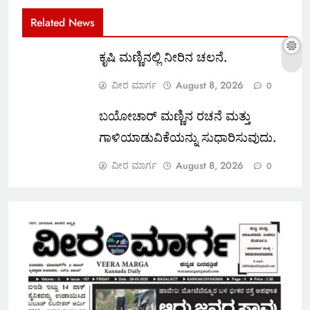
Related News
ಕೃಷಿ ಮಣ್ಣಿನಲ್ಲಿ ನೀರಿನ ಚಲನೆ.
ವೀರ ಮಾರ್ಗ
August 8, 2026
0
ಬಯೋಚಾರ್ ಮಣ್ಣಿನ ರಚನೆ ಮತ್ತು
ಗಾಳಿಯಾಡುವಿಕೆಯನ್ನು ಸುಧಾರಿಸುವುದು.
ವೀರ ಮಾರ್ಗ
August 8, 2026
0