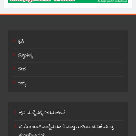
ಕೃಷಿ
ಜ್ಯೋತಿಷ್ಯ
ದೇಶ
ರಾಜ್ಯ
ಕೃಷಿ ಮಣ್ಣಿನಲ್ಲಿ ನೀರಿನ ಚಲನೆ.
ಬಯೋಚಾರ್ ಮಣ್ಣಿನ ರಚನೆ ಮತ್ತು ಗಾಳಿಯಾಡುವಿಕೆಯನ್ನು
ಸುಧಾರಿಸುವುದು.