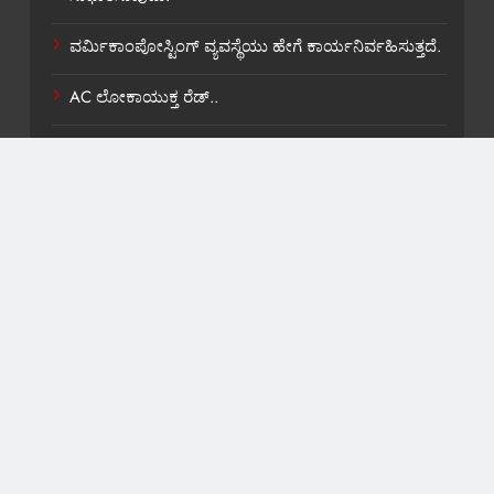
ವರ್ಮಿಕಾಂಪೋಸ್ಟಿಂಗ್ ವ್ಯವಸ್ಥೆಯು ಹೇಗೆ ಕಾರ್ಯನಿರ್ವಹಿಸುತ್ತದೆ.
AC ಲೋಕಾಯುಕ್ತ ರೆಡ್..
ಶಾಸಕ ವಿ,ಕಾಶಪ್ಪನವರಿಗೆ ಸಚಿವ ಸ್ಥಾನ ಸಿಹಿ ಹಂಚಿಕೆ.
About US
Contact Us
Privacy Policy
Terms and Condition