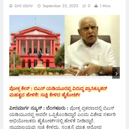
ವೀರ ಮಾರ್ಗ
September 25, 2025
0
1 Mins
ಪೋಕ್ಸ ಕೇಸ್ : ಬಿಎಸ್‌ ಯಡಿಯೂರಪ್ಪ ವಿರುದ್ಧ ಪ್ರಾಸಿಕ್ಯೂಶನ್
ಮಹತ್ವದ ಹೇಳಿಕೆ! ಸಾಕ್ಷಿ ಕೇಳಿದ ಹೈಕೋರ್ಟ್
ವೀರಮಾರ್ಗ ನ್ಯೂಸ್ : ಬೆಂಗಳೂರು :
ಪೋಕ್ಸ ಪ್ರಕರಣದಲ್ಲಿ ಬಿಎಸ್
ಯಡಿಯೂರಪ್ಪ ಅವರೇ ಒಪ್ಪಿಕೊಂಡಿದ್ದಾರೆ ಎಂದು ವಿಶೇಷ ಸರ್ಕಾರಿ
ಅಭಿಯೋಜಕರು ಹೈಕೋರ್ಟ್‌ನಲ್ಲಿ ಹೇಳಿಕೆ ನೀಡಿದ್ದಾರೆ.
ನ್ಯಾಯಾಲಯವು ಸಾಕ್ಷಿ ಕೇಳಿದ್ದು, ಸಂತ್ರಸ್ತೆ ಮಾತ್ರ ಆರೋಪ