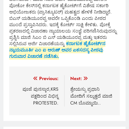
ಪೋಕೋ ಕೇಸ್‌ನಲ್ಲಿ ಕರ್ನಾಟಕ ಹೈಕೋರ್ಟ್‌ಗೆ ವಿಶೇಷ ಸರ್ಕಾರಿ
ಅಭಿಯೋಜಕರು (ಪ್ರಾಸಿಕ್ಯೂಟ‌ರ್) ಮಹತ್ವದ ಹೇಳಿಕೆ ನೀಡಿದ್ದಾರೆ.
ಬಿಎಸ್ ಯಡಿಯೂರಪ್ಪ ಅವರೇ ಒಪ್ಪಿಕೊಂಡಿ ಎಂದು ಪೀಠದ
ಮುಂದೆ ಪ್ರಸ್ತಾಪಿಸಿದರು. ಇದಕ್ಕೆ ಕೋರ್ಟ್ ಸಾಕ್ಷಿ ಕೇಳಿತು. ಪೋಕ್ಸೆ
ಪ್ರಕರಣದಲ್ಲಿ ವಿಚಾರಣಾ ನ್ಯಾಯಾಲಯ ಸಂಜ್ಞೆ ಪರಿಗಣಿಸಿರುವುದನ್ನು
ಪ್ರಶ್ನಿಸಿ ಮಾಜಿ ಸಿಎಂ ಬಿ ಎಸ್ ಯಡಿಯೂರಪ್ಪ ಮತ್ತು ಇತರರು
ಸಲ್ಲಿಸಿರುವ ಅರ್ಜಿ ವಿಚಾರಣೆಯನ್ನು
ಕರ್ನಾಟಕ ಹೈಕೋರ್ಟ್‌ನ
ನ್ಯಾಯಮೂರ್ತಿ ಎಂ ಐ ಅರುಣ್ ಅವರ ಏಕಸದಸ್ಯ ಪೀಠವು
ಗುರುವಾರ ವಿಚಾರಣೆ ನಡೆಸಿತು.
Post
Previous:
Next:
navigation
ಪೂಜೆ ಪುನಸ್ಕಾರ,KRS
ಶ್ರೇಯಸ್ಸು ಪ್ರಧಾನಿ
ಪಕ್ಷದಿಂದ ವಿಭಿನ್ನ
ಮೋದಿಗೆ ಸಲ್ಲುತ್ತದೆ ಮಾಜಿ
PROTESTED.
CM ಬೊಮ್ಮಾಯಿ..