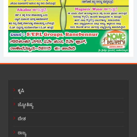
ಕೃಷಿ
ಜ್ಯೋತಿಷ್ಯ
ದೇಶ
ರಾಜ್ಯ