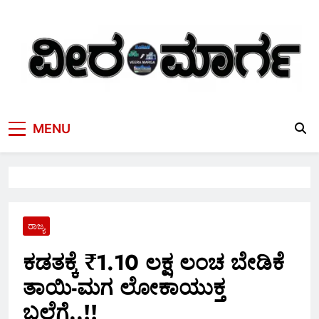
Skip
to
content
MENU
ರಾಜ್ಯ
ಕಡತಕ್ಕೆ ₹1.10 ಲಕ್ಷ ಲಂಚ ಬೇಡಿಕೆ
ತಾಯಿ-ಮಗ ಲೋಕಾಯುಕ್ತ
ಬಲೆಗೆ..!!