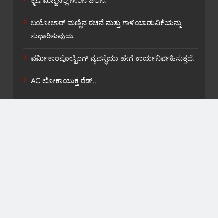
ಕೃಷಿ ಮಣ್ಣಿನಲ್ಲಿ ನೀರಿನ ಚಲನೆ.
ಬಯೋಚಾರ್ ಮಣ್ಣಿನ ರಚನೆ ಮತ್ತು ಗಾಳಿಯಾಡುವಿಕೆಯನ್ನು
ಸುಧಾರಿಸುವುದು.
ವರ್ಮಿಕಾಂಪೋಸ್ಟಿಂಗ್ ವ್ಯವಸ್ಥೆಯು ಹೇಗೆ ಕಾರ್ಯನಿರ್ವಹಿಸುತ್ತದೆ.
AC ಲೋಕಾಯುಕ್ತ ರೆಡ್..
ಶಾಸಕ ವಿ,ಕಾಶಪ್ಪನವರಿಗೆ ಸಚಿವ ಸ್ಥಾನ ಸಿಹಿ ಹಂಚಿಕೆ.
About US
Contact Us
Privacy Policy
Terms and Condition