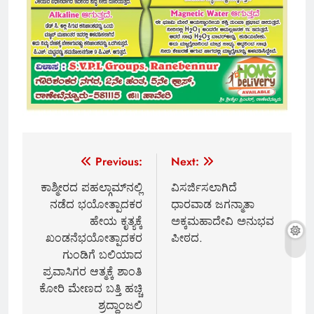
Post
Previous:
Next:
navigation
ಕಾಶ್ಮೀರದ ಪಹಲ್ಗಾಮ್‌ನಲ್ಲಿ
ವಿಸರ್ಜಿಸಲಾಗಿದೆ
ನಡೆದ ಭಯೋತ್ಪಾದಕರ
ಧಾರವಾಡ ಜಗನ್ಮಾತಾ
ಹೇಯ ಕೃತ್ಯಕ್ಕೆ
ಅಕ್ಕಮಹಾದೇವಿ ಅನುಭವ
ಖಂಡನೆಭಯೋತ್ಪಾದಕರ
ಪೀಠದ.
ಗುಂಡಿಗೆ ಬಲಿಯಾದ
ಪ್ರವಾಸಿಗರ ಆತ್ಮಕ್ಕೆ ಶಾಂತಿ
ಕೋರಿ ಮೇಣದ ಬತ್ತಿ ಹಚ್ಚಿ
ಶ್ರದ್ಧಾಂಜಲಿ