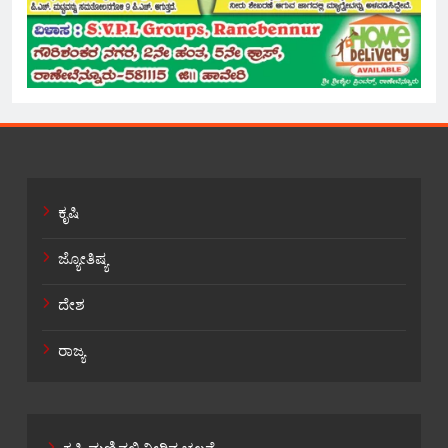
ಕೃಷಿ
ಜ್ಯೋತಿಷ್ಯ
ದೇಶ
ರಾಜ್ಯ