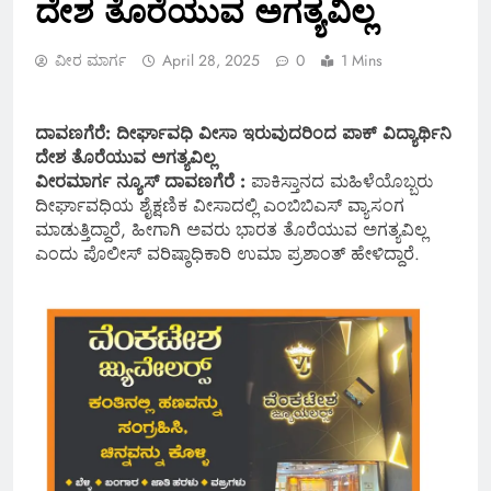
ದೇಶ ತೊರೆಯುವ ಅಗತ್ಯವಿಲ್ಲ
ವೀರ ಮಾರ್ಗ
April 28, 2025
0
1 Mins
ದಾವಣಗೆರೆ: ದೀರ್ಘಾವಧಿ ವೀಸಾ ಇರುವುದರಿಂದ ಪಾಕ್ ವಿದ್ಯಾರ್ಥಿನಿ
ದೇಶ ತೊರೆಯುವ ಅಗತ್ಯವಿಲ್ಲ
ವೀರಮಾರ್ಗ ನ್ಯೂಸ್ ದಾವಣಗೆರೆ :
ಪಾಕಿಸ್ತಾನದ ಮಹಿಳೆಯೊಬ್ಬರು
ದೀರ್ಘಾವಧಿಯ ಶೈಕ್ಷಣಿಕ ವೀಸಾದಲ್ಲಿ ಎಂಬಿಬಿಎಸ್ ವ್ಯಾಸಂಗ
ಮಾಡುತ್ತಿದ್ದಾರೆ, ಹೀಗಾಗಿ ಅವರು ಭಾರತ ತೊರೆಯುವ ಅಗತ್ಯವಿಲ್ಲ
ಎಂದು ಪೊಲೀಸ್ ವರಿಷ್ಠಾಧಿಕಾರಿ ಉಮಾ ಪ್ರಶಾಂತ್ ಹೇಳಿದ್ದಾರೆ.