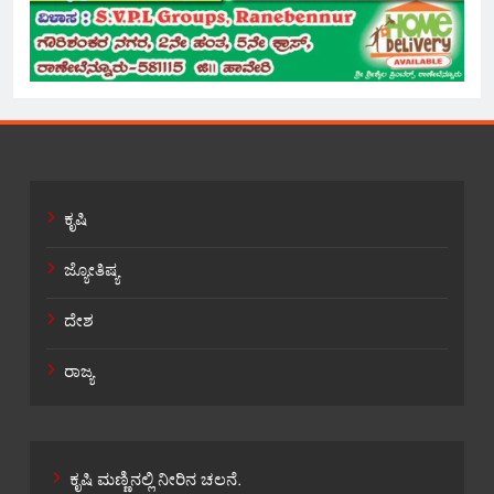
ಕೃಷಿ
ಜ್ಯೋತಿಷ್ಯ
ದೇಶ
ರಾಜ್ಯ
ಕೃಷಿ ಮಣ್ಣಿನಲ್ಲಿ ನೀರಿನ ಚಲನೆ.