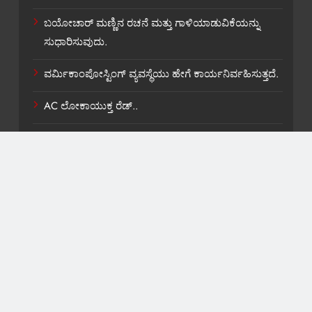
ಬಯೋಚಾರ್ ಮಣ್ಣಿನ ರಚನೆ ಮತ್ತು ಗಾಳಿಯಾಡುವಿಕೆಯನ್ನು
ಸುಧಾರಿಸುವುದು.
ವರ್ಮಿಕಾಂಪೋಸ್ಟಿಂಗ್ ವ್ಯವಸ್ಥೆಯು ಹೇಗೆ ಕಾರ್ಯನಿರ್ವಹಿಸುತ್ತದೆ.
AC ಲೋಕಾಯುಕ್ತ ರೆಡ್..
ಶಾಸಕ ವಿ,ಕಾಶಪ್ಪನವರಿಗೆ ಸಚಿವ ಸ್ಥಾನ ಸಿಹಿ ಹಂಚಿಕೆ.
About US
Contact Us
Privacy Policy
Terms and Condition