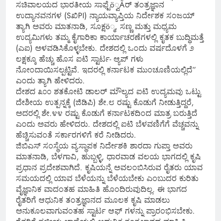
ಸಚಿವಾಲಯದ ಭಾರತೀಯ ಸಾಫ್ಟೆö್ವÃರ್ ತಂತ್ರಜ್ಞಾನ
ಉದ್ಯಾನವನಗಳ (SಖಿPI) ನ್ಯಾಯವ್ಯಾಪ್ತಿಯ ನಿರ್ದೇಶಕ ಸಂಜಯ್
ತ್ಯಾಗಿ ಅವರು ಮಾತನಾಡಿ, ಸೂಕ್ಷö್ಮ, ಸಣ್ಣ ಮತ್ತು ಮಧ್ಯಮ
ಉದ್ಯಮಿಗಳು ತಮ್ಮ ಕೈಗಾರಿಕಾ ಕಾರ್ಯಾಚರಣೆಗಳಲ್ಲಿ ಕೃತಕ ಬುದ್ಧಿಮತ್ತೆ
(ಎಐ) ಅಳವಡಿಸಿಕೊಳ್ಳಬೇಕು. ದೇಶದಲ್ಲಿ ಒಂದು ವರ್ಷದೊಳಗೆ ೨
ಲಕ್ಷಕ್ಕೂ ಹೆಚ್ಚು ಹೊಸ ಐಟಿ ಸ್ಟಾರ್ಟ- ಆ್ಯಪ್ ಗಳು
ನೋಂದಾಯಿಸಲ್ಪಟ್ಟಿವೆ. ಇದರಲ್ಲಿ ಕರ್ನಾಟಕ ಮುಂಚೂಣಿಯಲ್ಲಿದೆ”
ಎಂದು ತ್ಯಾಗಿ ಹೇಳಿದರು.
ದೇಶದ ೩೦೦ ಶತಕೋಟಿ ಡಾಲರ್ ಮೌಲ್ಯದ ಐಟಿ ಉದ್ಯಮವು ಒಟ್ಟು
ದೇಶೀಯ ಉತ್ಪನ್ನಕ್ಕೆ (ಜಿಡಿಪಿ) ಶೇ.೮ ರಷ್ಟು ಕೊಡುಗೆ ನೀಡುತ್ತಿದ್ದರೆ,
ಅದರಲ್ಲಿ ಶೇ.೪೪ ರಷ್ಟು ಕೊಡುಗೆ ಕರ್ನಾಟಕದಿಂದ ಮಾತ್ರ ಬರುತ್ತಿದೆ
ಎಂದು ಅವರು ಹೇಳಿದರು. ದೇಶದಲ್ಲಿ ಐಟಿ ಬೆಳವಣಿಗೆಗೆ ವೆಚ್ಚವನ್ನು
ಹೆಚ್ಚಿಸುವಂತೆ ಸರ್ಕಾರಗಳಿಗೆ ಕರೆ ನೀಡಿದರು.
ಜಿಬಿಎಸ್ ಸಂಸ್ಥೆಯ ವ್ಯಸ್ಥಾಪಕ ನಿರ್ದೇಶಕಿ ಶಾರದಾ ಗುಪ್ತಾ ಅವರು
ಮಾತನಾಡಿ, ಬೆಳಗಾವಿ, ಹುಬ್ಬಳ್ಳಿ, ಧಾರವಾಡ ವಲಯ ಭಾಗದಲ್ಲಿ ಕೃಷಿ
ಪ್ರಧಾನ ಪ್ರದೇಶವಾಗಿದೆ. ಕೃಷಿಯನ್ನೆ ಅವಲಂಬಿಸಿರುವ ರೈತರು ಯಾವ
ಸಮಯದಲ್ಲಿ ಯಾವ ಬೆಳೆಯನ್ನು ಬೆಳೆಯಬೇಕು ಎಂಬುದರ ಕುರಿತು
ವೈಜ್ಞಾನಿಕ ವಾದಂತಹ ಮಾಹಿತಿ ಹೊಂದಿರುವುದಿಲ್ಲ. ಈ ಭಾಗದ
ರೈತರಿಗೆ ಆಧುನಿಕ ತಂತ್ರಜ್ಞಾನದ ಮೂಲಕ ಕೃಷಿ ಮಾಡಲು
ಅನುಕೂಲವಾಗುವಂತಹ ಸ್ಟಾರ್ಟ ಆಫ್ ಗಳನ್ನು ಪ್ರಾರಂಭಿಸಬೇಕು.