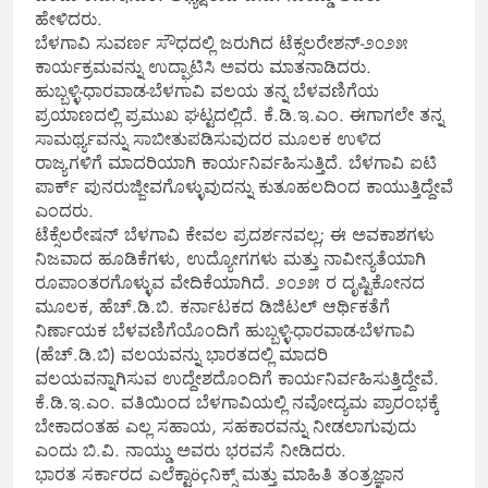
ಹೇಳಿದರು.
ಬೆಳಗಾವಿ ಸುವರ್ಣ ಸೌಧದಲ್ಲಿ ಜರುಗಿದ ಟೆಕ್ಸಲರೇಶನ್-೨೦೨೫
ಕಾರ್ಯಕ್ರಮವನ್ನು ಉದ್ಘಾಟಿಸಿ ಅವರು ಮಾತನಾಡಿದರು.
ಹುಬ್ಬಳ್ಳಿ-ಧಾರವಾಡ-ಬೆಳಗಾವಿ ವಲಯ ತನ್ನ ಬೆಳವಣಿಗೆಯ
ಪ್ರಯಾಣದಲ್ಲಿ ಪ್ರಮುಖ ಘಟ್ಟದಲ್ಲಿದೆ. ಕೆ.ಡಿ.ಇ.ಎಂ. ಈಗಾಗಲೇ ತನ್ನ
ಸಾಮರ್ಥ್ಯವನ್ನು ಸಾಬೀತುಪಡಿಸುವುದರ ಮೂಲಕ ಉಳಿದ
ರಾಜ್ಯಗಳಿಗೆ ಮಾದರಿಯಾಗಿ ಕಾರ್ಯನಿರ್ವಹಿಸುತ್ತಿದೆ. ಬೆಳಗಾವಿ ಐಟಿ
ಪಾರ್ಕ್ ಪುನರುಜ್ಜೀವಗೊಳ್ಳುವುದನ್ನು ಕುತೂಹಲದಿಂದ ಕಾಯುತ್ತಿದ್ದೇವೆ
ಎಂದರು.
ಟೆಕ್ಸೆಲರೇಷನ್ ಬೆಳಗಾವಿ ಕೇವಲ ಪ್ರದರ್ಶನವಲ್ಲ; ಈ ಅವಕಾಶಗಳು
ನಿಜವಾದ ಹೂಡಿಕೆಗಳು, ಉದ್ಯೋಗಗಳು ಮತ್ತು ನಾವೀನ್ಯತೆಯಾಗಿ
ರೂಪಾಂತರಗೊಳ್ಳುವ ವೇದಿಕೆಯಾಗಿದೆ. ೨೦೨೫ ರ ದೃಷ್ಟಿಕೋನದ
ಮೂಲಕ, ಹೆಚ್.ಡಿ.ಬಿ. ಕರ್ನಾಟಕದ ಡಿಜಿಟಲ್ ಆರ್ಥಿಕತೆಗೆ
ನಿರ್ಣಾಯಕ ಬೆಳವಣಿಗೆಯೊಂದಿಗೆ ಹುಬ್ಬಳ್ಳಿ-ಧಾರವಾಡ-ಬೆಳಗಾವಿ
(ಹೆಚ್.ಡಿ.ಬಿ) ವಲಯವನ್ನು ಭಾರತದಲ್ಲಿ ಮಾದರಿ
ವಲಯವನ್ನಾಗಿಸುವ ಉದ್ದೇಶದೊಂದಿಗೆ ಕಾರ್ಯನಿರ್ವಹಿಸುತ್ತಿದ್ದೇವೆ.
ಕೆ.ಡಿ.ಇ.ಎಂ. ವತಿಯಿಂದ ಬೆಳಗಾವಿಯಲ್ಲಿ ನವೋದ್ಯಮ ಪ್ರಾರಂಭಕ್ಕೆ
ಬೇಕಾದಂತಹ ಎಲ್ಲ ಸಹಾಯ, ಸಹಕಾರವನ್ನು ನೀಡಲಾಗುವುದು
ಎಂದು ಬಿ.ವಿ. ನಾಯ್ಡು ಅವರು ಭರವಸೆ ನೀಡಿದರು.
ಭಾರತ ಸರ್ಕಾರದ ಎಲೆಕ್ಟಾöçನಿಕ್ಸ್ ಮತ್ತು ಮಾಹಿತಿ ತಂತ್ರಜ್ಞಾನ