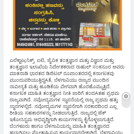
ಎಲೆಕ್ಟಾöçನಿಕ್ಸ್, ಐಟಿ, ಜೈವಿಕ ತಂತ್ರಜ್ಞಾನ ಮತ್ತು ವಿಜ್ಞಾನ ಮತ್ತು
ತಂತ್ರಜ್ಞಾನ ಇಲಾಖೆಯ ನಿರ್ದೇಶಕರಾದ ರಾಹುಲ್ ಸಂಕನೂರ ಅವರು
ಮಾತನಾಡಿ ಭಾರತದ ಡಿಜಿಟಲ್ ರೂಪಾಂತರದಲ್ಲಿ ಕರ್ನಾಟಕವು
ಮುಂದುವರಿಯುತ್ತಿದ್ದAತೆ, ಬೆಳಗಾವಿಯು ರಾಜ್ಯದ ಮುಂದಿನ
ನಾವೀನ್ಯತೆ ಮತ್ತು ಹೂಡಿಕೆಯ ವೇಗವಾಗಿ ಹೊರಹೊಮ್ಮುತ್ತಿದೆ.
ಕರ್ನಾಟಕ ಮಾಹಿತಿ ತಂತ್ರಜ್ಞಾನ ನೀತಿ ಜಾರಿಗೆ ತಂದAತಹ ಪ್ರಥಮ
ರಾಜ್ಯವಾಗಿದೆ. ನವೋದ್ಯಮಗಳ ಸ್ಥಾಪನೆಯಲ್ಲಿ ರಾಜ್ಯ ಪ್ರಥಮ ಹತ್ತು
ಸ್ಥಾನಗಳಲ್ಲಿದೆ. ನವೋದ್ಯಮಗಳ ಸ್ಥಾಪನೆಗಾಗಿ ಸರಕಾರದಿಂದ ಎಲ್ಲ
ರೀತಿಯ ಸಹಕಾರಗಳನ್ನು ನೀಡಲಾಗುತ್ತಿದೆ. ರಾಜ್ಯದಲ್ಲಿ ಟೆಕ್
ಇಕೋಸಿಸ್ಟಮ ಅಭಿವೃದ್ಧಿಗಾಗಿ ಕಾರ್ಯಗಳನ್ನು ಕೈಗೊಳ್ಳಲಾಗುತ್ತಿದೆ.
ಬೆಂಗಳೂರು ಹಾಗೂ ಬೆಳಗಾವಿಯನ್ನು ಮಾಹಿತಿ ತಂತ್ರಜ್ಞಾನದ
ಹಬ್ಬಾಗಿಸಲು ಪ್ರೋತ್ಸಾಹಿಸುವ ಕಾರ್ಯವಾಗಬೇಕಾಗಿದೆ. ಬೆಳಗಾವಿಯು