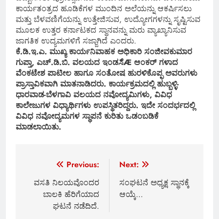
ಕಾರ್ಯತಂತ್ರದ ಹೂಡಿಕೆಗಳ ಮುಂದಿನ ಅಲೆಯನ್ನು ಆಕರ್ಷಿಸಲು
ಮತ್ತು ಬೆಳವಣಿಗೆಯನ್ನು ಉತ್ತೇಜಿಸುವ, ಉದ್ಯೋಗಗಳನ್ನು ಸೃಷ್ಟಿಸುವ
ಮೂಲಕ ಉತ್ತರ ಕರ್ನಾಟಕದ ಸ್ಥಾನವನ್ನು ಮರು ವ್ಯಾಖ್ಯಾನಿಸುವ
ಜಾಗತಿಕ ಉದ್ಯಮಗಳಿಗೆ ಸಜ್ಜಾಗಿದೆ ಎಂದರು.
ಕೆ.ಡಿ.ಇ.ಎ. ಮುಖ್ಯ ಕಾರ್ಯನಿವಾಹಕ ಅಧಿಕಾರಿ ಸಂಜೀವಕುಮಾರ
ಗುಪ್ತಾ, ಎಚ್.ಡಿ.ಬಿ. ವಲಯದ ಇಂಡಸಿೆÆ ಆಂಕರ್ ಗಳಾದ
ವೆಂಕಟೇಶ ಪಾಟೀಲ ಹಾಗೂ ಸಂತೋಷ ಹುರಳಿಕೊಪ್ಫ ಅವರುಗಳು
ಪ್ರಾಸ್ತಾವಿಕವಾಗಿ ಮಾತನಾಡಿದರು. ಕಾರ್ಯಕ್ರಮದಲ್ಲಿ ಹುಬ್ಬಳ್ಳಿ-
ಧಾರವಾಡ-ಬೆಳಗಾವಿ ವಲಯದ ನವೋದ್ಯಮಿಗಳು, ವಿವಿಧ
ಕಾಲೇಜುಗಳ ವಿಧ್ಯಾರ್ಥಿಗಳು ಉಪಸ್ಥಿತರಿದ್ದರು. ಇದೇ ಸಂದರ್ಭದಲ್ಲಿ
ವಿವಿಧ ನವೋದ್ಯಮಗಳ ಸ್ಥಾಪನೆ ಕುರಿತು ಒಡಂಬಡಿಕೆ
ಮಾಡಲಾಯಿತು.
Post
Previous:
Next:
navigation
ವಸತಿ ನಿಲಯವೊಂದರ
ಸಂಘಟನೆ ಅಧ್ಯಕ್ಷ ಸ್ಥಾನಕ್ಕೆ
ಬಾಲಕಿ ಹೆರಿಗೆಯಾದ
ಆಯ್ಕೆ…
ಘಟನೆ ನಡೆದಿದೆ.