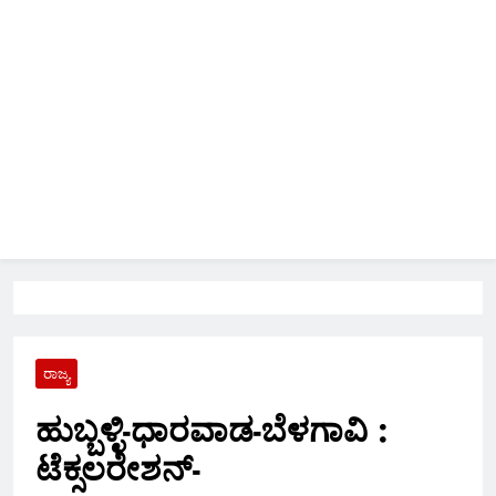
ರಾಜ್ಯ
ಹುಬ್ಬಳ್ಳಿ-ಧಾರವಾಡ-ಬೆಳಗಾವಿ :
ಟೆಕ್ಸಲರೇಶನ್-