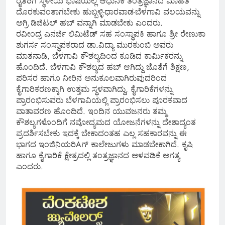
ರೈತರಿಗೆ ಸ್ಥಳೀಯ ಭಾಷೆಯಲ್ಲಿ ಆಧುನಿಕ ತಂತ್ರಜ್ಞಾನದ ಮಾಹಿತಿ
ದೊರಕುವಂತಾಗಬೇಕು ಹುಬ್ಬಳ್ಳಿ-ಧಾರವಾಡ-ಬೆಳಗಾವಿ ವಲಯವನ್ನು
ಅಗ್ರಿ ಡಿಜಿಟಲ್ ಹಬ್ ವನ್ನಾಗಿ ಮಾಡಬೇಕು ಎಂದರು.
ರವೀಂದ್ರ ಎನರ್ಜಿ ಲಿಮಿಟೆಡ್ ಸಹ ಸಂಸ್ಥಾಪಕಿ ಹಾಗೂ ಶ್ರೀ ರೇಣುಕಾ
ಶುಗರ್ಸ ಸಂಸ್ಥಾಪಕರಾದ ಡಾ.ವಿದ್ಯಾ ಮುರಕುಂಬಿ ಅವರು
ಮಾತನಾಡಿ, ಬೆಳಗಾವಿ ಕೌಶಲ್ಯದಿಂದ ಕೂಡಿದ ಕಾರ್ಮಿಕರನ್ನು
ಹೊಂದಿದೆ. ಬೆಳಗಾವಿ ಕೌಶಲ್ಯದ ಹಬ್ ಆಗಿದ್ದು ಜೊತೆಗೆ ಶಿಕ್ಷಣ,
ಪರಿಸರ ಹಾಗೂ ನೀರಿನ ಅನುಕೂಲವಾಗಿರುವುದರಿಂದ
ಕೈಗಾರಿಕರಣಕ್ಕಾಗಿ ಉತ್ತಮ ಸ್ಥಳವಾಗಿದ್ದು, ಕೈಗಾರಿಕೆಗಳನ್ನು
ಪ್ರಾರಂಭಿಸುವರು ಬೆಳಗಾವಿಯಲ್ಲಿ ಪ್ರಾರಂಭಿಸಲು ಪೂರಕವಾದ
ವಾತಾವರಣ ಹೊಂದಿದೆ. ಇಂದಿನ ಯುವಜನರು ತಮ್ಮ
ಕೌಶಲ್ಯಗಳೊಂದಿಗೆ ನವೋದ್ಯಮದ ಯೋಜನೆಗಳನ್ನು ದೇಶಾದ್ಯಂತ
ಪ್ರದರ್ಶಿಸಬೇಕು ಇದಕ್ಕೆ ಬೇಕಾದಂತಹ ಎಲ್ಲ ಸಹಕಾರವನ್ನು ಈ
ಭಾಗದ ಇಂಜಿನಿಯರಿAಗ್ ಕಾಲೇಜುಗಳು ಮಾಡಬೇಕಾಗಿದೆ. ಕೃಷಿ
ಹಾಗೂ ಕೈಗಾರಿಕೆ ಕ್ಷೇತ್ರದಲ್ಲಿ ತಂತ್ರಜ್ಞಾನದ ಅಳವಡಿಕೆ ಅಗತ್ಯ
ಎಂದರು.