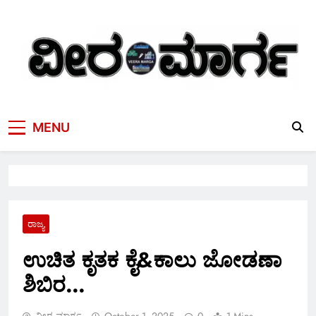
Skip
to
content
MENU
ರಾಜ್ಯ
ಉಚಿತ ಕೃತಕ ಕೈ&ಕಾಲು ಜೋಡಣಾ
ಶಿಬಿರ…
ವೀರ ಮಾರ್ಗ
October 1, 2025
0
1 Mins