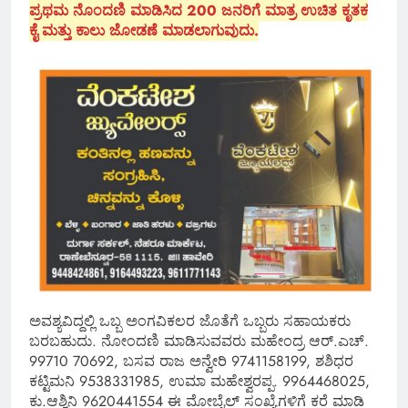
ಪ್ರಥಮ ನೊಂದಣಿ ಮಾಡಿಸಿದ 200 ಜನರಿಗೆ ಮಾತ್ರ ಉಚಿತ ಕೃತಕ
ಕೈ ಮತ್ತು ಕಾಲು ಜೋಡಣೆ ಮಾಡಲಾಗುವುದು.
ಅವಶ್ಯವಿದ್ದಲ್ಲಿ ಒಬ್ಬ ಅಂಗವಿಕಲರ ಜೊತೆಗೆ ಒಬ್ಬರು ಸಹಾಯಕರು
ಬರಬಹುದು. ನೋಂದಣಿ ಮಾಡಿಸುವವರು ಮಹೇಂದ್ರ ಆರ್.ಎಚ್.
99710 70692, ಬಸವ ರಾಜ ಅನ್ವೇರಿ 9741158199, ಶಶಿಧರ
ಕಟ್ಟಿಮನಿ 9538331985, ಉಮಾ ಮಹೇಶ್ವರಪ್ಪ. 9964468025,
ಕು.ಆಶ್ವಿನಿ 9620441554 ಈ ಮೋಬೈಲ್ ಸಂಖ್ಯೆಗಳಿಗೆ ಕರೆ ಮಾಡಿ