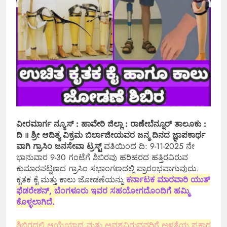
ವೀರಮಾರ್ಗ ನ್ಯೂಸ್ : ಹಾವೇರಿ ಜಿಲ್ಲಾ : ರಾಣೇಬೆನ್ನೂರ್ ತಾಲೂಕು :
ದಿ ॥ ಶ್ರೀ ಆದಿತ್ಯ ವಿಕ್ರಮ ಬಿರ್ಲಾಜೀಯವರ ಜನ್ಮ ದಿನದ ಜ್ಞಾಪಕಾರ್ಥ
ವಾಗಿ ಗ್ರಾಸಿಂ ಜನಸೇವಾ ಟ್ರಸ್ಟ್
ವತಿಯಿಂದ ದಿ: 9-11-2025 ನೇ
ಭಾನುವಾರ 9-30 ಗಂಟೆಗೆ ಶಿಬಿರವು ಹರಿಹರದ ಹತ್ತಿರವಿರುವ
ಕುಮಾರಪಟ್ಟಣದ ಗ್ರಾಸಿಂ ಸಭಾಂಗಣದಲ್ಲಿ ಪ್ರಾರಂಭವಾಗುವುದು.
ಕೃತಕ ಕೈ ಮತ್ತು ಕಾಲು ಜೋಡಣೆಯನ್ನು
ಕರ್ನಾಟಕ ಮಾರವಾರಿ ಯುತ್
ಫೆಡರೇಶನ್, ಬೆಂಗಳೂರು ಇವರ ಸಹಯೋಗದೊಂದಿಗೆ ಹಮ್ಮಿ
ಕೊಳ್ಳಲಾಗಿದೆ.
ಶಿಬಿರದಲ್ಲಿ ಆಯ್ಕೆಯಾದ ಮತ್ತು ಅವಶ್ಯವಿರುವವರಿಗೆ ಅಳತೆಯ ಪ್ರಕಾರ