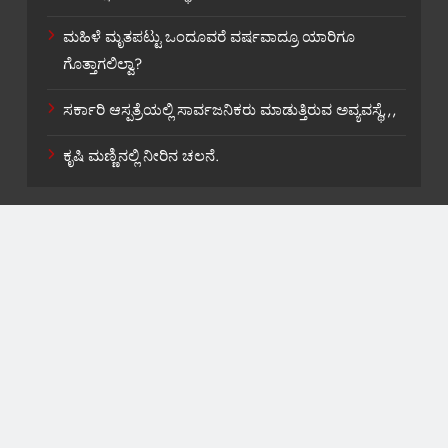
ಮಹಿಳೆ ಮೃತಪಟ್ಟು ಒಂದೂವರೆ ವರ್ಷವಾದ್ರೂ ಯಾರಿಗೂ
ಗೊತ್ತಾಗಲಿಲ್ವಾ?
ಸರ್ಕಾರಿ ಆಸ್ಪತ್ರೆಯಲ್ಲಿ ಸಾರ್ವಜನಿಕರು ಮಾಡುತ್ತಿರುವ ಅವ್ಯವಸ್ಥೆ,,,
ಕೃಷಿ ಮಣ್ಣಿನಲ್ಲಿ ನೀರಿನ ಚಲನೆ.
About US
Contact Us
Privacy Policy
Terms and Condition