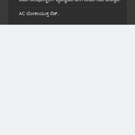
AC ಲೋಕಾಯುಕ್ತ ರೆಡ್..
ಶಾಸಕ ವಿ,ಕಾಶಪ್ಪನವರಿಗೆ ಸಚಿವ ಸ್ಥಾನ ಸಿಹಿ ಹಂಚಿಕೆ.
About US
Contact Us
Privacy Policy
Terms and Condition