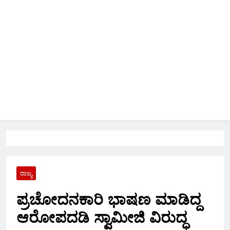
ರಾಜ್ಯ
ಪ್ರಚೋದನಕಾರಿ ಭಾಷಣ ಮಾಡಿದ್ದ
ಆರೋಪದಡಿ ಸ್ವಾಮೀಜಿ ವಿರುದ್ಧ