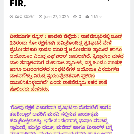
FIR.
ವೀರ ಮಾರ್ಗ
June 27, 2026
0
1 Mins
ವೀರಮಾರ್ಗ ನ್ಯೂಸ್ : ಹಾವೇರಿ ಜಿಲ್ಲೆಯ : ರಾಣೆಬೆನ್ನೂರಿನಲ್ಲಿ ಜೂನ್
23ರಂದು ಗೋ ರಕ್ಷಣೆಗಾಗಿ ಹಮ್ಮಿಕೊಂಡಿದ್ದ ಪ್ರತಿಭಟನೆ ವೇಳೆ
ಪ್ರಚೋದನಕಾರಿ ಭಾಷಣ ಮಾಡಿದ್ದ ಆರೋಪದಡಿ ಸ್ವಾಮೀಜಿ ಹಾಗೂ
ಆಯೋಜಕರ ವಿರುದ್ಧ ಎಫ್‌ಐಆ‌ರ್ ದಾಖಲಾಗಿದೆ. ಕ್ರಿಷ್ಣಾಪೂರ ಮಠದ
ಬಾಲ ತಪಸ್ವಿಕುಮಾರ ಮಹಾರಾಜ ಸ್ವಾಮೀಜಿ, ವಿಶ್ವ ಹಿಂದೂ ಪರಿಷತ್
ಹಾಗೂ ಬಜರಂಗದಳದ ಸಂಘಟನೆಗಳ ಆಯೋಜಕ ವಿನಯಗೌಡ
ಬಾಳನಗೌಡ್ರು ವಿರುದ್ಧ ಸ್ವಯಂಪ್ರೇರಿತವಾಗಿ ಪ್ರಕರಣ
ದಾಖಲಿಸಿಕೊಳ್ಳಲಾಗಿದೆ’ ಎಂದು ರಾಣೆಬೆನ್ನೂರು ಶಹರ ಠಾಣೆ
ಪೊಲೀಸರು ಹೇಳಿದರು.
‘
ಗೋವು ರಕ್ಷಣೆ ವಿಚಾರವಾಗಿ ಪ್ರತಿಭಟನಾ ಮೆರವಣಿಗೆ ಹಾಗೂ
ತಹಶೀಲ್ದಾ‌ರ್ ಅವರಿಗೆ ಮನವಿ ಸಲ್ಲಿಸುವ ಕಾರ್ಯಕ್ರಮ
ಹಮ್ಮಿಕೊಳ್ಳಲಾಗಿತ್ತು. ಇದೇ ಸಂದರ್ಭದಲ್ಲಿ ಭಾಷಣ ಮಾಡಿದ್ದ
ಸ್ವಾಮೀಜಿ, ಮುಸ್ಲಿಂ ಧರ್ಮ, ಮಜೀದ್ ಹಾಗೂ ಮಿನಾರ್‌ಳ ಬಗ್ಗೆ
ಮಾತನಾಡಿದ್ದರು. ಮುಸ್ಲಿಂ ಸಮುದಾಯದವರು ಹಾಗೂ ಅವರ