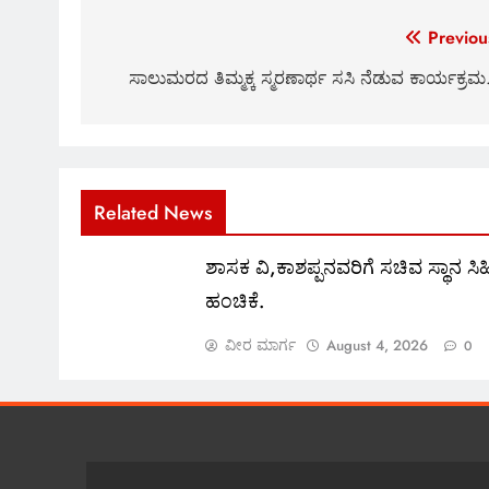
Post
Previou
navigation
ಸಾಲುಮರದ ತಿಮ್ಮಕ್ಕ ಸ್ಮರಣಾರ್ಥ ಸಸಿ ನೆಡುವ ಕಾರ್ಯಕ್ರ
Related News
ಶಾಸಕ ವಿ,ಕಾಶಪ್ಪನವರಿಗೆ ಸಚಿವ ಸ್ಥಾನ ಸಿಹ
ಹಂಚಿಕೆ.
ವೀರ ಮಾರ್ಗ
August 4, 2026
0