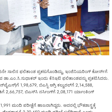
6ನೇ ಸಾಲಿನ ಫಲಿತಾಂಶ ಪ್ರಕಟಗೊಂಡಿದ್ದು, ಇಂಜಿನಿಯರಿಂಗ್ ಕೋರ್ಸ್‌ಗೆ
ಚಿವ ಡಾ.ಎಂ.ಸಿ.ಸುಧಾಕರ್ ಇಂದು ಕೆಸಿಇಟಿ ಫಲಿತಾಂಶವನ್ನು ಪ್ರಕಟಿಸಿದರು.
ವೈಎಸ್)ಗೆ 1,98,679, ಬಿಎಸ್ಪಿ ಆಗ್ರಿ ಕಲ್ವುರಲ್‌ಗೆ 2,14,588,
ಗೆ 2,66,757, ಬಿಎಸ್‌ಸಿ ನರ್ಸಿಂಗ್‌ಗೆ 2,08,171 ರ್ಯಾಂಕಿಂಗ್
,11,991 ಮಂದಿ ಪರೀಕ್ಷೆಗೆ ಹಾಜರಾಗಿದ್ದರು. ಅದರಲ್ಲಿ ಭೌತಶಾಸ್ತ್ರಕ್ಕೆ