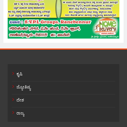
ಕೃಷಿ
ಜ್ಯೋತಿಷ್ಯ
ದೇಶ
ರಾಜ್ಯ