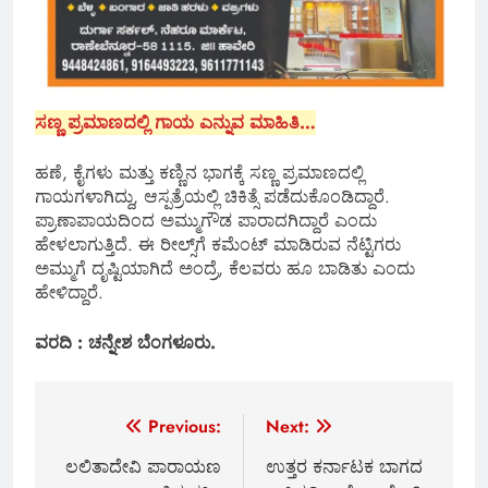
ಸಣ್ಣ ಪ್ರಮಾಣದಲ್ಲಿ ಗಾಯ ಎನ್ನುವ ಮಾಹಿತಿ…
ಹಣೆ, ಕೈಗಳು ಮತ್ತು ಕಣ್ಣಿನ ಭಾಗಕ್ಕೆ ಸಣ್ಣ ಪ್ರಮಾಣದಲ್ಲಿ
ಗಾಯಗಳಾಗಿದ್ದು, ಆಸ್ಪತ್ರೆಯಲ್ಲಿ ಚಿಕಿತ್ಸೆ ಪಡೆದುಕೊಂಡಿದ್ದಾರೆ.
ಪ್ರಾಣಾಪಾಯದಿಂದ ಅಮ್ಮುಗೌಡ ಪಾರಾದಗಿದ್ದಾರೆ ಎಂದು
ಹೇಳಲಾಗುತ್ತಿದೆ. ಈ ರೀಲ್ಸ್‌ಗೆ ಕಮೆಂಟ್ ಮಾಡಿರುವ ನೆಟ್ಟಿಗರು
ಅಮ್ಮುಗೆ ದೃಷ್ಟಿಯಾಗಿದೆ ಅಂದ್ರೆ, ಕೆಲವರು ಹೂ ಬಾಡಿತು ಎಂದು
ಹೇಳಿದ್ದಾರೆ.
ವರದಿ : ಚನ್ನೇಶ ಬೆಂಗಳೂರು.
Post
Previous:
Next:
navigation
ಲಲಿತಾದೇವಿ ಪಾರಾಯಣ
ಉತ್ತರ ಕರ್ನಾಟಕ ಬಾಗದ