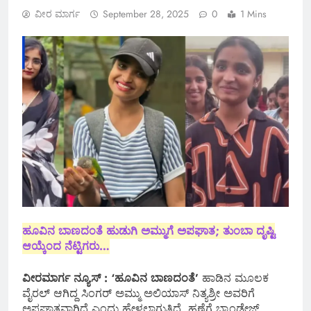
ವೀರ ಮಾರ್ಗ
September 28, 2025
0
1 Mins
ಹೂವಿನ ಬಾಣದಂತೆ ಹುಡುಗಿ ಅಮ್ಮುಗೆ ಅಪಘಾತ; ತುಂಬಾ ದೃಷ್ಟಿ
ಆಯ್ಕೆಂದ ನೆಟ್ಟಿಗರು…
ವೀರಮಾರ್ಗ ನ್ಯೂಸ್ : ‘ಹೂವಿನ ಬಾಣದಂತೆ’
ಹಾಡಿನ ಮೂಲಕ
ವೈರಲ್ ಆಗಿದ್ದ ಸಿಂಗ‌ರ್ ಅಮ್ಮು ಅಲಿಯಾಸ್ ನಿತ್ಯಶ್ರೀ ಅವರಿಗೆ
ಅಪಘಾತವಾಗಿದೆ ಎಂದು ಹೇಳಲಾಗುತ್ತಿದೆ. ಹಣೆಗೆ ಬ್ಯಾಂಡೇಜ್